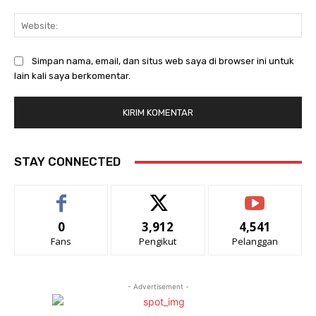
Web
Simpan nama, email, dan situs web saya di browser ini untuk
lain kali saya berkomentar.
STAY CONNECTED
0
3,912
4,541
Fans
Pengikut
Pelanggan
- Advertisement -