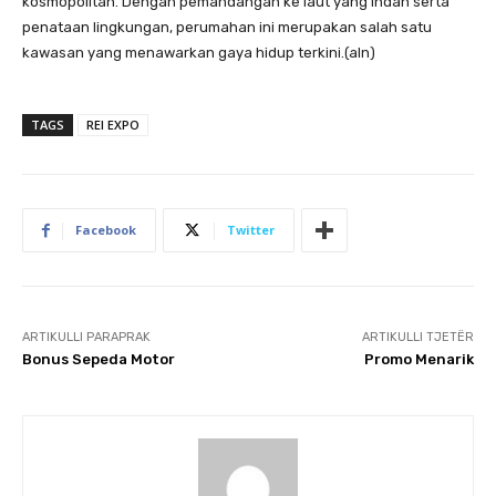
kosmopolitan. Dengan pemandangan ke laut yang indah serta
penataan lingkungan, perumahan ini merupakan salah satu
kawasan yang menawarkan gaya hidup terkini.(aln)
TAGS
REI EXPO
Facebook
Twitter
ARTIKULLI PARAPRAK
ARTIKULLI TJETËR
Bonus Sepeda Motor
Promo Menarik