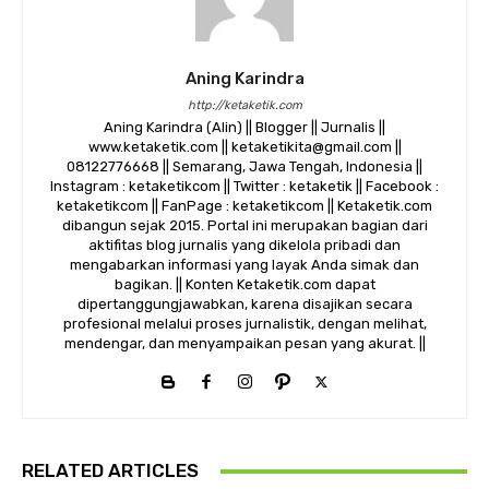
Aning Karindra
http://ketaketik.com
Aning Karindra (Alin) || Blogger || Jurnalis ||
www.ketaketik.com || ketaketikita@gmail.com ||
08122776668 || Semarang, Jawa Tengah, Indonesia ||
Instagram : ketaketikcom || Twitter : ketaketik || Facebook :
ketaketikcom || FanPage : ketaketikcom || Ketaketik.com
dibangun sejak 2015. Portal ini merupakan bagian dari
aktifitas blog jurnalis yang dikelola pribadi dan
mengabarkan informasi yang layak Anda simak dan
bagikan. || Konten Ketaketik.com dapat
dipertanggungjawabkan, karena disajikan secara
profesional melalui proses jurnalistik, dengan melihat,
mendengar, dan menyampaikan pesan yang akurat. ||
RELATED ARTICLES