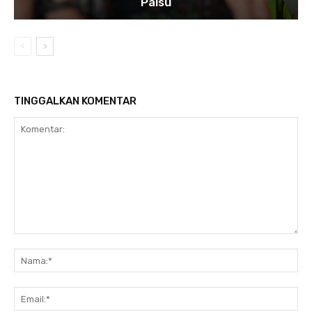
Palsu
TINGGALKAN KOMENTAR
Komentar:
Na
Ema