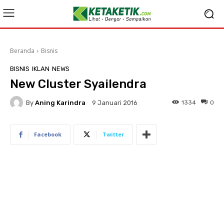
Beranda
Bisnis
BISNIS
IKLAN
NEWS
New Cluster Syailendra
By
Aning Karindra
1334
0
9 Januari 2016
Facebook
Twitter