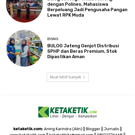
dengan Polines, Mahasiswa
Berpeluang Jadi Pengusaha Pangan
Lewat RPK Muda
BISNIS
BULOG Jateng Genjot Distribusi
SPHP dan Beras Premium, Stok
Dipastikan Aman
Muat lebih banyak
ketaketik.com:
Aning Karindra (Alin) || Blogger || Jurnalis ||
www.ketaketik.com || ketaketikita@gmail.com || 08122776668 ||