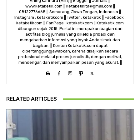
Aning Karindra (Alin) || Blogger || Jurnalis ||
www.ketaketik.com || ketaketikita@gmail.com ||
08122776668 || Semarang, Jawa Tengah, Indonesia ||
Instagram : ketaketikcom || Twitter : ketaketik || Facebook :
ketaketikcom || FanPage : ketaketikcom || Ketaketik.com
dibangun sejak 2015. Portal ini merupakan bagian dari
aktifitas blog jurnalis yang dikelola pribadi dan
mengabarkan informasi yang layak Anda simak dan
bagikan. || Konten Ketaketik.com dapat
dipertanggungjawabkan, karena disajikan secara
profesional melalui proses jurnalistik, dengan melihat,
mendengar, dan menyampaikan pesan yang akurat. ||
RELATED ARTICLES