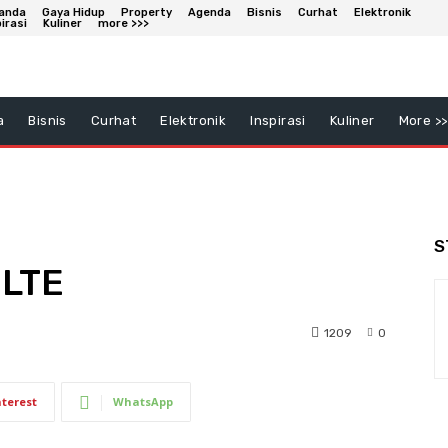
anda
Gaya Hidup
Property
Agenda
Bisnis
Curhat
Elektronik
irasi
Kuliner
more >>>
a
Bisnis
Curhat
Elektronik
Inspirasi
Kuliner
More >>
S
oLTE
1209
0
nterest
WhatsApp