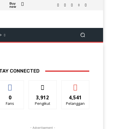
Buy
now
>
TAY CONNECTED
0
3,912
4,541
Fans
Pengikut
Pelanggan
- Advertisement -