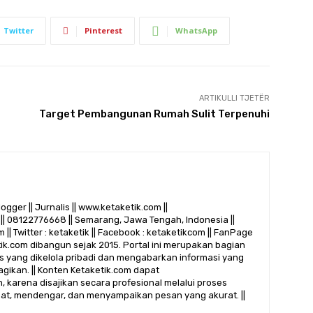
Twitter
Pinterest
WhatsApp
ARTIKULLI TJETËR
Target Pembangunan Rumah Sulit Terpenuhi
logger || Jurnalis || www.ketaketik.com ||
|| 08122776668 || Semarang, Jawa Tengah, Indonesia ||
 || Twitter : ketaketik || Facebook : ketaketikcom || FanPage
etik.com dibangun sejak 2015. Portal ini merupakan bagian
alis yang dikelola pribadi dan mengabarkan informasi yang
gikan. || Konten Ketaketik.com dapat
 karena disajikan secara profesional melalui proses
ihat, mendengar, dan menyampaikan pesan yang akurat. ||