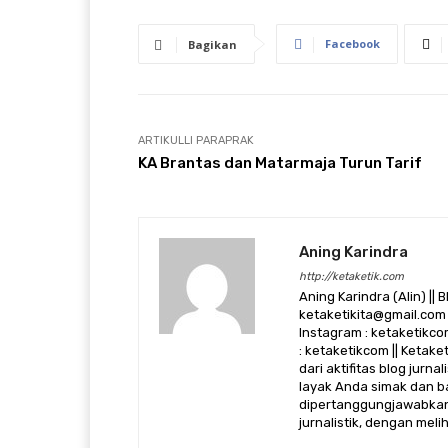
Facebook
Bagikan
ARTIKULLI PARAPRAK
KA Brantas dan Matarmaja Turun Tarif
Aning Karindra
http://ketaketik.com
Aning Karindra (Alin) || B
ketaketikita@gmail.com 
Instagram : ketaketikcom
: ketaketikcom || Ketak
dari aktifitas blog jurn
layak Anda simak dan ba
dipertanggungjawabkan,
jurnalistik, dengan mel