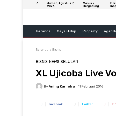
Jumat, Agustus 7,
Masuk /
Ber
C
2026
Bergabung
Insp
Beranda
Gaya Hidup
Property
Agend
Beranda
Bisnis
BISNIS
NEWS
SELULAR
XL Ujicoba Live V
By
Aning Karindra
11 Februari 2016
Facebook
Twitter
Pi