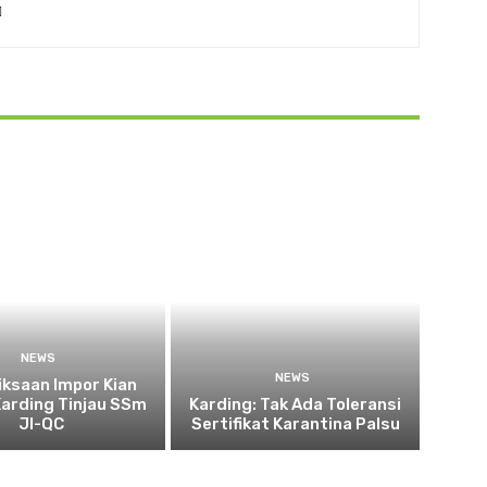
NEWS
NEWS
ksaan Impor Kian
Karding Tinjau SSm
Karding: Tak Ada Toleransi
JI-QC
Sertifikat Karantina Palsu