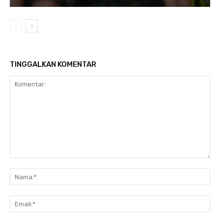
TINGGALKAN KOMENTAR
Komentar:
Na
Ema