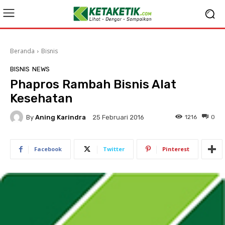
Beranda
Bisnis
BISNIS
NEWS
Phapros Rambah Bisnis Alat
Kesehatan
By
Aning Karindra
1216
0
25 Februari 2016
Facebook
Twitter
Pinterest