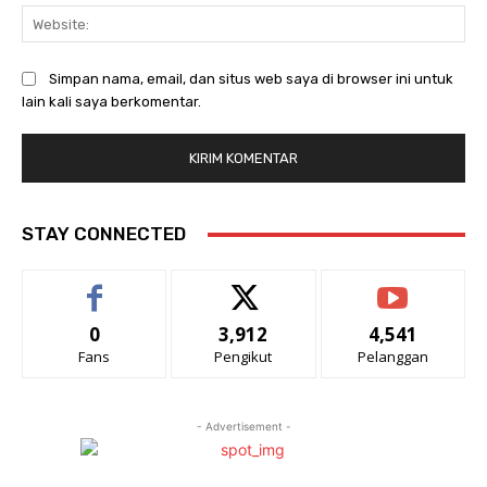
Web
Simpan nama, email, dan situs web saya di browser ini untuk
lain kali saya berkomentar.
STAY CONNECTED
0
3,912
4,541
Fans
Pengikut
Pelanggan
- Advertisement -