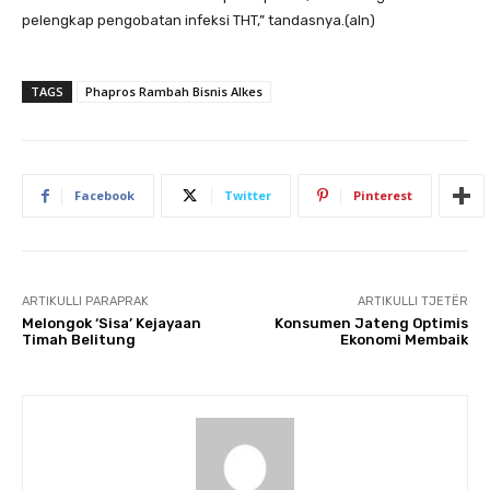
pelengkap pengobatan infeksi THT,” tandasnya.(aln)
TAGS
Phapros Rambah Bisnis Alkes
Facebook
Twitter
Pinterest
ARTIKULLI PARAPRAK
ARTIKULLI TJETËR
Melongok ‘Sisa’ Kejayaan
Konsumen Jateng Optimis
Timah Belitung
Ekonomi Membaik