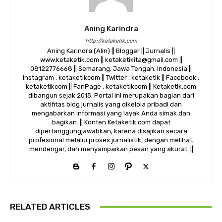
Aning Karindra
http://ketaketik.com
Aning Karindra (Alin) || Blogger || Jurnalis ||
www.ketaketik.com || ketaketikita@gmail.com ||
08122776668 || Semarang, Jawa Tengah, Indonesia ||
Instagram : ketaketikcom || Twitter : ketaketik || Facebook :
ketaketikcom || FanPage : ketaketikcom || Ketaketik.com
dibangun sejak 2015. Portal ini merupakan bagian dari
aktifitas blog jurnalis yang dikelola pribadi dan
mengabarkan informasi yang layak Anda simak dan
bagikan. || Konten Ketaketik.com dapat
dipertanggungjawabkan, karena disajikan secara
profesional melalui proses jurnalistik, dengan melihat,
mendengar, dan menyampaikan pesan yang akurat. ||
RELATED ARTICLES