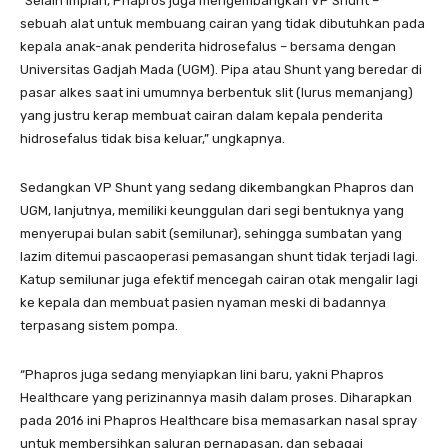
“Selain implan, Phapros juga mengembangkan VP Shunt –
sebuah alat untuk membuang cairan yang tidak dibutuhkan pada
kepala anak-anak penderita hidrosefalus – bersama dengan
Universitas Gadjah Mada (UGM). Pipa atau Shunt yang beredar di
pasar alkes saat ini umumnya berbentuk slit (lurus memanjang)
yang justru kerap membuat cairan dalam kepala penderita
hidrosefalus tidak bisa keluar,” ungkapnya.
Sedangkan VP Shunt yang sedang dikembangkan Phapros dan
UGM, lanjutnya, memiliki keunggulan dari segi bentuknya yang
menyerupai bulan sabit (semilunar), sehingga sumbatan yang
lazim ditemui pascaoperasi pemasangan shunt tidak terjadi lagi.
Katup semilunar juga efektif mencegah cairan otak mengalir lagi
ke kepala dan membuat pasien nyaman meski di badannya
terpasang sistem pompa.
“Phapros juga sedang menyiapkan lini baru, yakni Phapros
Healthcare yang perizinannya masih dalam proses. Diharapkan
pada 2016 ini Phapros Healthcare bisa memasarkan nasal spray
untuk membersihkan saluran pernapasan, dan sebagai