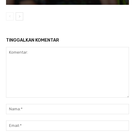
TINGGALKAN KOMENTAR
Komentar:
Na
Ema