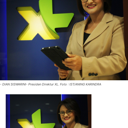
- DIAN SISWARINI- Presiden Direktur XL. Foto : IST/ANING KARINDRA