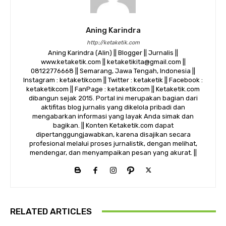
Aning Karindra
http://ketaketik.com
Aning Karindra (Alin) || Blogger || Jurnalis ||
www.ketaketik.com || ketaketikita@gmail.com ||
08122776668 || Semarang, Jawa Tengah, Indonesia ||
Instagram : ketaketikcom || Twitter : ketaketik || Facebook :
ketaketikcom || FanPage : ketaketikcom || Ketaketik.com
dibangun sejak 2015. Portal ini merupakan bagian dari
aktifitas blog jurnalis yang dikelola pribadi dan
mengabarkan informasi yang layak Anda simak dan
bagikan. || Konten Ketaketik.com dapat
dipertanggungjawabkan, karena disajikan secara
profesional melalui proses jurnalistik, dengan melihat,
mendengar, dan menyampaikan pesan yang akurat. ||
RELATED ARTICLES