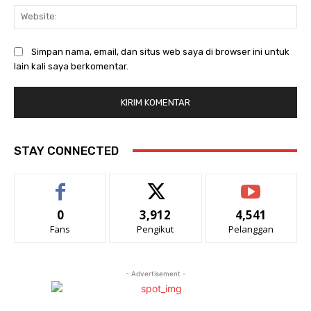
Web
Simpan nama, email, dan situs web saya di browser ini untuk
lain kali saya berkomentar.
STAY CONNECTED
0
3,912
4,541
Fans
Pengikut
Pelanggan
- Advertisement -