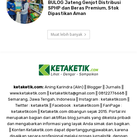
BULOG Jateng Genjot Distribusi
SPHP dan Beras Premium, Stok
Dipastikan Aman
Muat lebih banyak
ketaketik.com:
Aning Karindra (Alin) || Blogger || Jurnalis ||
www.ketaketik.com || ketaketikita@gmail.com || 08122776668 ||
Semarang, Jawa Tengah, Indonesia || Instagram : ketaketikcom ||
Twitter : ketaketik || Facebook : ketaketikcom || FanPage :
ketaketikcom || Ketaketik.com dibangun sejak 2015. Portal ini
merupakan bagian dari aktifitas blog jurnalis yang dikelola pribadi
dan mengabarkan informasi yang layak Anda simak dan bagikan.
|| Konten Ketaketik.com dapat dipertanggungjawabkan, karena
disajikan secara profesional melalui proses jurnalistik, dengan