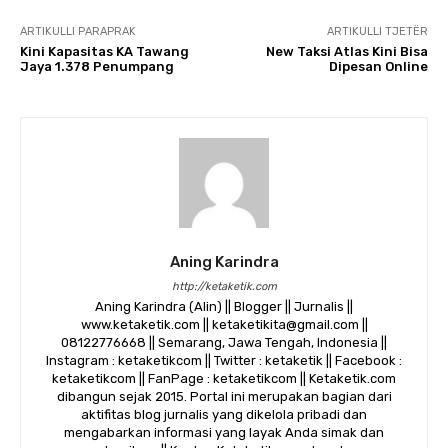
ARTIKULLI PARAPRAK
ARTIKULLI TJETËR
Kini Kapasitas KA Tawang
New Taksi Atlas Kini Bisa
Jaya 1.378 Penumpang
Dipesan Online
Aning Karindra
http://ketaketik.com
Aning Karindra (Alin) || Blogger || Jurnalis ||
www.ketaketik.com || ketaketikita@gmail.com ||
08122776668 || Semarang, Jawa Tengah, Indonesia ||
Instagram : ketaketikcom || Twitter : ketaketik || Facebook :
ketaketikcom || FanPage : ketaketikcom || Ketaketik.com
dibangun sejak 2015. Portal ini merupakan bagian dari
aktifitas blog jurnalis yang dikelola pribadi dan
mengabarkan informasi yang layak Anda simak dan