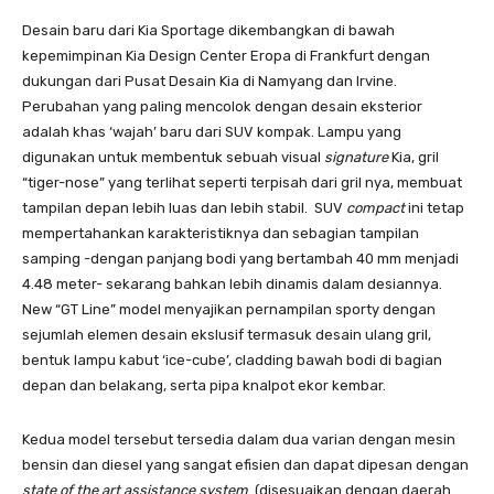
Desain baru dari Kia Sportage dikembangkan di bawah
kepemimpinan Kia Design Center Eropa di Frankfurt dengan
dukungan dari Pusat Desain Kia di Namyang dan Irvine.
Perubahan yang paling mencolok dengan desain eksterior
adalah khas ‘wajah’ baru dari SUV kompak. Lampu yang
digunakan untuk membentuk sebuah visual
signature
Kia, gril
“tiger-nose” yang terlihat seperti terpisah dari gril nya, membuat
tampilan depan lebih luas dan lebih stabil. SUV
compact
ini tetap
mempertahankan karakteristiknya dan sebagian tampilan
samping -dengan panjang bodi yang bertambah 40 mm menjadi
4.48 meter- sekarang bahkan lebih dinamis dalam desiannya.
New “GT Line” model menyajikan pernampilan sporty dengan
sejumlah elemen desain ekslusif termasuk desain ulang gril,
bentuk lampu kabut ‘ice-cube’, cladding bawah bodi di bagian
depan dan belakang, serta pipa knalpot ekor kembar.
Kedua model tersebut tersedia dalam dua varian dengan mesin
bensin dan diesel yang sangat efisien dan dapat dipesan dengan
state of the art
assistance system
(disesuaikan dengan daerah