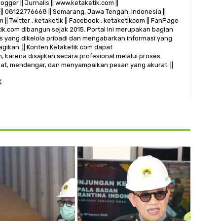
logger || Jurnalis || www.ketaketik.com ||
|| 08122776668 || Semarang, Jawa Tengah, Indonesia ||
 || Twitter : ketaketik || Facebook : ketaketikcom || FanPage
etik.com dibangun sejak 2015. Portal ini merupakan bagian
alis yang dikelola pribadi dan mengabarkan informasi yang
gikan. || Konten Ketaketik.com dapat
 karena disajikan secara profesional melalui proses
ihat, mendengar, dan menyampaikan pesan yang akurat. ||