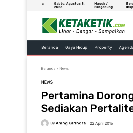
Sabtu, Agustus 8,
Masuk /
Ber
C
2026
Bergabung
Insp
Beranda
Gaya Hidup
Property
Agend
Beranda
News
NEWS
Pertamina Doron
Sediakan Pertalit
By
Aning Karindra
22 April 2016