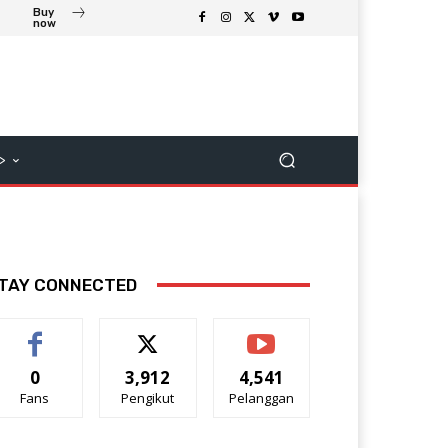
Buy
now
>
TAY CONNECTED
0
3,912
4,541
Fans
Pengikut
Pelanggan