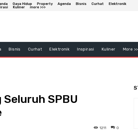
anda
Gaya Hidup
Property
Agenda
Bisnis
Curhat
Elektronik
irasi
Kuliner
more >>>
a
Bisnis
Curhat
Elektronik
Inspirasi
Kuliner
More >>
S
g Seluruh SPBU
e
1211
0