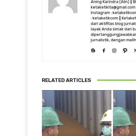
Aning Karindra (Alin) || B
ketaketikita@gmail.com 
Instagram : ketaketikcom
: ketaketikcom || Ketak
dari aktifitas blog jurn
layak Anda simak dan ba
dipertanggungjawabkan,
jurnalistik, dengan mel
RELATED ARTICLES