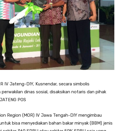
IV Jateng-DIY, Kusnendar, secara simbolis
perwakilan dinas sosial, disaksikan notaris dan pihak
A/JATENG POS
ion Region (MOR) IV Jawa Tengah-DIY mengimbau
a untuk bisa menyediakan bahan bakar minyak (BBM) jenis
bari sekitar 360 SPBU atau sekitar 50% SPBU saja yang