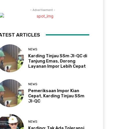
- Advertisement -
ATEST ARTICLES
NEWS
Karding Tinjau SSm JI-QC di
Tanjung Emas, Dorong
Layanan Impor Lebih Cepat
NEWS
Pemeriksaan Impor Kian
Cepat, Karding Tinjau SSm
JI-QC
NEWS
Karding: Tak Ada Toleransi