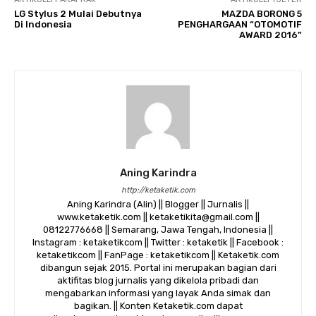
LG Stylus 2 Mulai Debutnya
MAZDA BORONG 5
Di Indonesia
PENGHARGAAN “OTOMOTIF
AWARD 2016”
Aning Karindra
http://ketaketik.com
Aning Karindra (Alin) || Blogger || Jurnalis ||
www.ketaketik.com || ketaketikita@gmail.com ||
08122776668 || Semarang, Jawa Tengah, Indonesia ||
Instagram : ketaketikcom || Twitter : ketaketik || Facebook :
ketaketikcom || FanPage : ketaketikcom || Ketaketik.com
dibangun sejak 2015. Portal ini merupakan bagian dari
aktifitas blog jurnalis yang dikelola pribadi dan
mengabarkan informasi yang layak Anda simak dan
bagikan. || Konten Ketaketik.com dapat