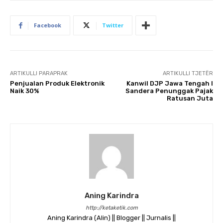
Facebook
Twitter
ARTIKULLI PARAPRAK
ARTIKULLI TJETËR
Penjualan Produk Elektronik
Kanwil DJP Jawa Tengah I
Naik 30%
Sandera Penunggak Pajak
Ratusan Juta
Aning Karindra
http://ketaketik.com
Aning Karindra (Alin) || Blogger || Jurnalis ||