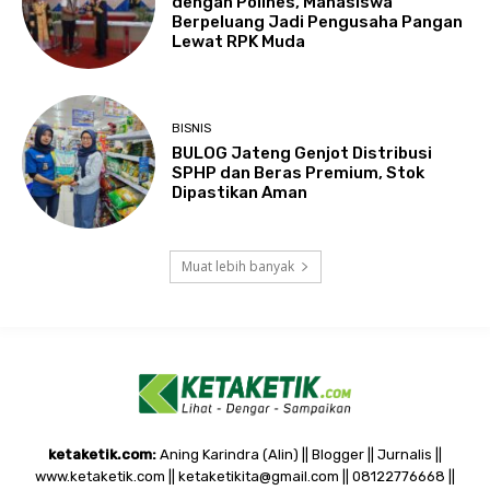
dengan Polines, Mahasiswa
Berpeluang Jadi Pengusaha Pangan
Lewat RPK Muda
BISNIS
BULOG Jateng Genjot Distribusi
SPHP dan Beras Premium, Stok
Dipastikan Aman
Muat lebih banyak
ketaketik.com:
Aning Karindra (Alin) || Blogger || Jurnalis ||
www.ketaketik.com || ketaketikita@gmail.com || 08122776668 ||