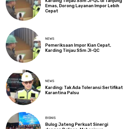
Karding Tinjau SSm JI-QC di Tanjung
Emas, Dorong Layanan Impor Lebih
Cepat
NEWS
Pemeriksaan Impor Kian Cepat,
Karding Tinjau SSm JI-QC
NEWS
Karding: Tak Ada Toleransi Sertifikat
Karantina Palsu
BISNIS
Bulog Jateng Perkuat Sinergi