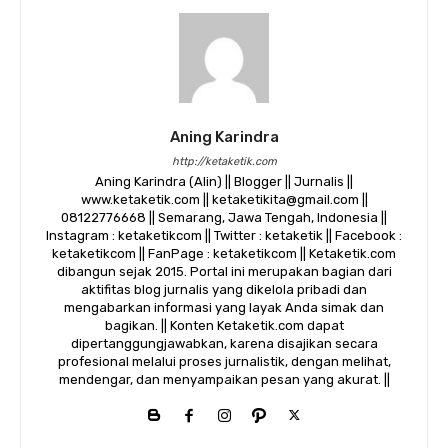
Aning Karindra
http://ketaketik.com
Aning Karindra (Alin) || Blogger || Jurnalis ||
www.ketaketik.com || ketaketikita@gmail.com ||
08122776668 || Semarang, Jawa Tengah, Indonesia ||
Instagram : ketaketikcom || Twitter : ketaketik || Facebook :
ketaketikcom || FanPage : ketaketikcom || Ketaketik.com
dibangun sejak 2015. Portal ini merupakan bagian dari
aktifitas blog jurnalis yang dikelola pribadi dan
mengabarkan informasi yang layak Anda simak dan
bagikan. || Konten Ketaketik.com dapat
dipertanggungjawabkan, karena disajikan secara
profesional melalui proses jurnalistik, dengan melihat,
mendengar, dan menyampaikan pesan yang akurat. ||