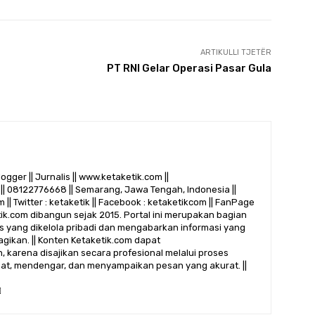
ARTIKULLI TJETËR
PT RNI Gelar Operasi Pasar Gula
logger || Jurnalis || www.ketaketik.com ||
|| 08122776668 || Semarang, Jawa Tengah, Indonesia ||
 || Twitter : ketaketik || Facebook : ketaketikcom || FanPage
etik.com dibangun sejak 2015. Portal ini merupakan bagian
alis yang dikelola pribadi dan mengabarkan informasi yang
gikan. || Konten Ketaketik.com dapat
 karena disajikan secara profesional melalui proses
ihat, mendengar, dan menyampaikan pesan yang akurat. ||