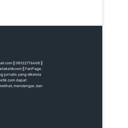
mail.com || 08122776668 ||
ketaketikcom || FanPage :
g jurnalis yang dikelola
ketik.com dapat
 melihat, mendengar, dan