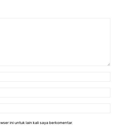
Nama:*
Email:*
Website:
wser ini untuk lain kali saya berkomentar.