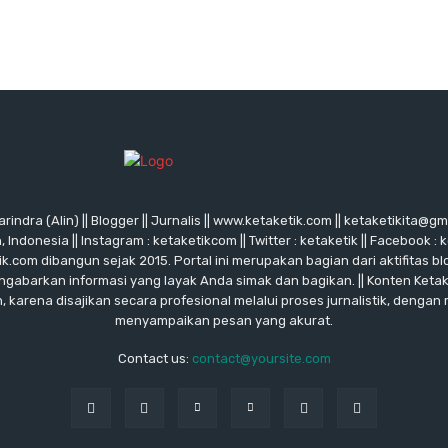
rindra (Alin) || Blogger || Jurnalis || www.ketaketik.com || ketaketikita@g
ndonesia || Instagram : ketaketikcom || Twitter : ketaketik || Facebook : 
ik.com dibangun sejak 2015. Portal ini merupakan bagian dari aktifitas blo
ngabarkan informasi yang layak Anda simak dan bagikan. || Konten Keta
karena disajikan secara profesional melalui proses jurnalistik, dengan
menyampaikan pesan yang akurat.
Contact us:
contact@yoursite.com