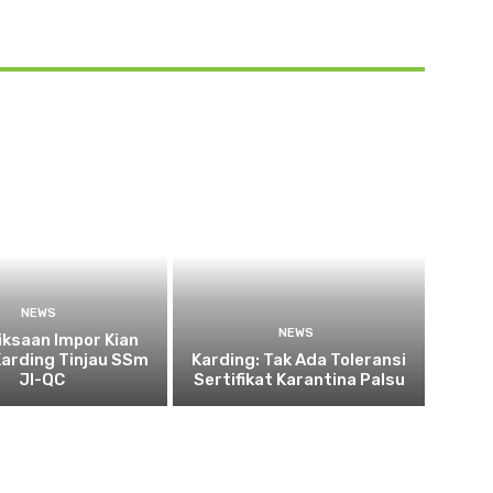
NEWS
NEWS
ksaan Impor Kian
Karding Tinjau SSm
Karding: Tak Ada Toleransi
JI-QC
Sertifikat Karantina Palsu