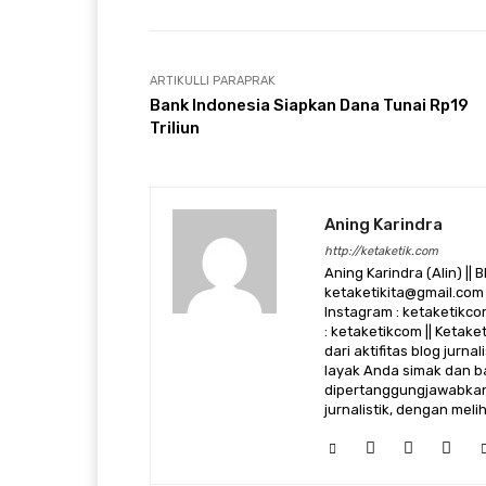
ARTIKULLI PARAPRAK
Bank Indonesia Siapkan Dana Tunai Rp19
Triliun
Aning Karindra
http://ketaketik.com
Aning Karindra (Alin) || B
ketaketikita@gmail.com 
Instagram : ketaketikcom
: ketaketikcom || Ketak
dari aktifitas blog jurn
layak Anda simak dan ba
dipertanggungjawabkan,
jurnalistik, dengan mel