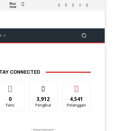
Buy
now
>
TAY CONNECTED
0
3,912
4,541
Fans
Pengikut
Pelanggan
- Advertisement -