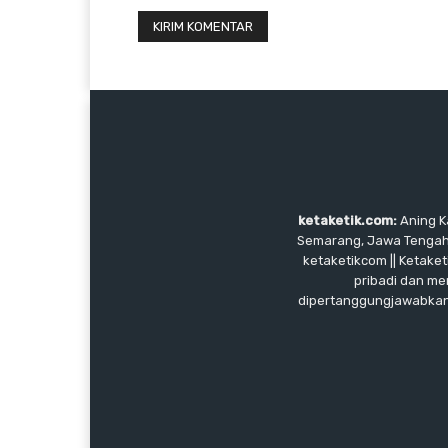
ketaketik.com:
Aning Ka
Semarang, Jawa Tengah, I
ketaketikcom || Ketaket
pribadi dan me
dipertanggungjawabkan, 