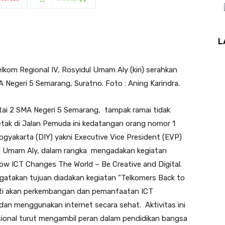
L
om Regional IV, Rosyidul Umam Aly (kiri) serahkan
 Negeri 5 Semarang, Suratno. Foto : Aning Karindra.
ai 2 SMA Negeri 5 Semarang, tampak ramai tidak
letak di Jalan Pemuda ini kedatangan orang nomor 1
yakarta (DIY) yakni Executive Vice President (EVP)
ul Umam Aly, dalam rangka mengadakan kegiatan
ow ICT Changes The World – Be Creative and Digital.
atakan tujuan diadakan kegiatan “Telkomers Back to
erti akan perkembangan dan pemanfaatan ICT
an menggunakan internet secara sehat. Aktivitas ini
sional turut mengambil peran dalam pendidikan bangsa