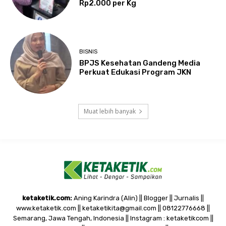
Rp2.000 per Kg
BISNIS
BPJS Kesehatan Gandeng Media
Perkuat Edukasi Program JKN
Muat lebih banyak
ketaketik.com:
Aning Karindra (Alin) || Blogger || Jurnalis ||
www.ketaketik.com || ketaketikita@gmail.com || 08122776668 ||
Semarang, Jawa Tengah, Indonesia || Instagram : ketaketikcom ||