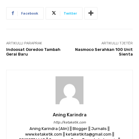
Facebook
Twitter
ARTIKULLI PARAPRAK
ARTIKULLI TJETËR
Indoosat Ooredoo Tambah
Nasmoco Serahkan 100 Unit
Gerai Baru
Sienta
Aning Karindra
http://ketaketik.com
Aning Karindra (Alin) || Blogger || Jurnalis ||
www.ketaketik.com || ketaketikita@gmail.com ||