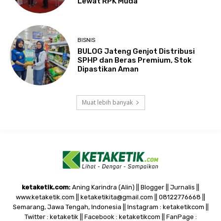
Lewat RPK Muda
BISNIS
BULOG Jateng Genjot Distribusi
SPHP dan Beras Premium, Stok
Dipastikan Aman
Muat lebih banyak
ketaketik.com:
Aning Karindra (Alin) || Blogger || Jurnalis ||
www.ketaketik.com || ketaketikita@gmail.com || 08122776668 ||
Semarang, Jawa Tengah, Indonesia || Instagram : ketaketikcom ||
Twitter : ketaketik || Facebook : ketaketikcom || FanPage :