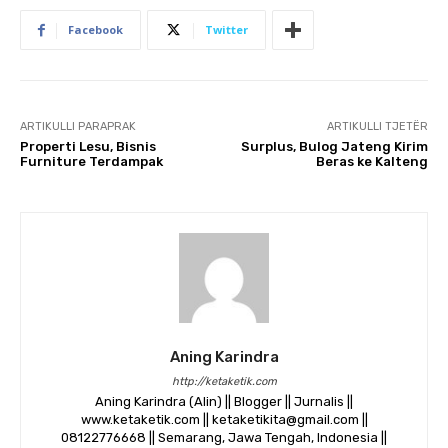
Facebook
Twitter
ARTIKULLI PARAPRAK
ARTIKULLI TJETËR
Properti Lesu, Bisnis
Surplus, Bulog Jateng Kirim
Furniture Terdampak
Beras ke Kalteng
Aning Karindra
http://ketaketik.com
Aning Karindra (Alin) || Blogger || Jurnalis ||
www.ketaketik.com || ketaketikita@gmail.com ||
08122776668 || Semarang, Jawa Tengah, Indonesia ||