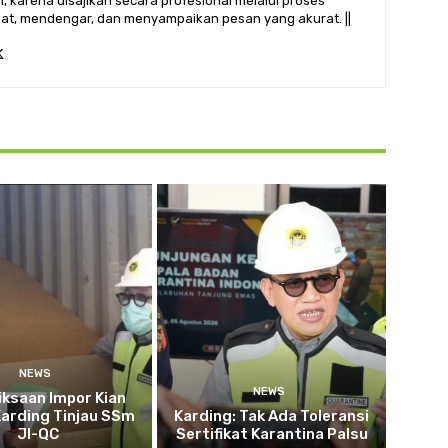
 karena disajikan secara profesional melalui proses
ihat, mendengar, dan menyampaikan pesan yang akurat. ||
NEWS
NEWS
ksaan Impor Kian
Karding Tinjau SSm
Karding: Tak Ada Toleransi
JI-QC
Sertifikat Karantina Palsu