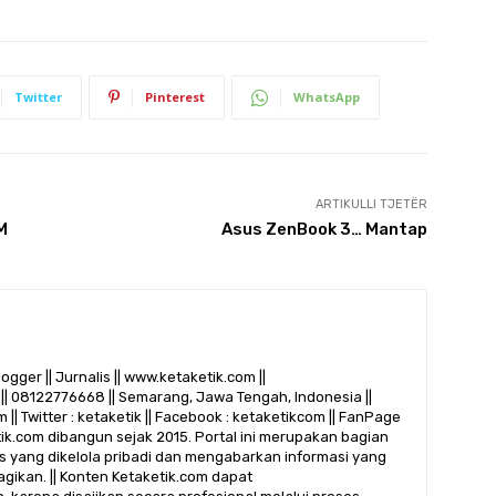
Twitter
Pinterest
WhatsApp
ARTIKULLI TJETËR
M
Asus ZenBook 3… Mantap
logger || Jurnalis || www.ketaketik.com ||
|| 08122776668 || Semarang, Jawa Tengah, Indonesia ||
 || Twitter : ketaketik || Facebook : ketaketikcom || FanPage
etik.com dibangun sejak 2015. Portal ini merupakan bagian
alis yang dikelola pribadi dan mengabarkan informasi yang
gikan. || Konten Ketaketik.com dapat