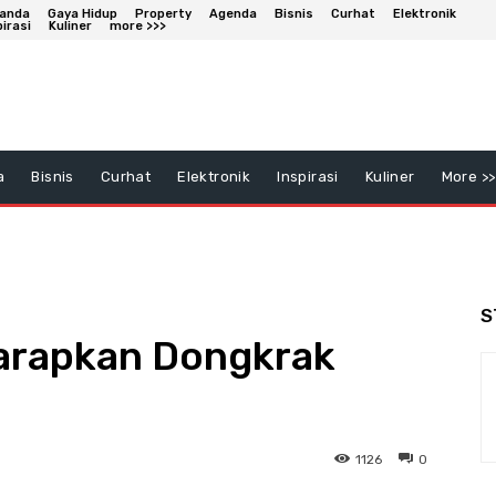
anda
Gaya Hidup
Property
Agenda
Bisnis
Curhat
Elektronik
pirasi
Kuliner
more >>>
a
Bisnis
Curhat
Elektronik
Inspirasi
Kuliner
More >>
S
harapkan Dongkrak
1126
0