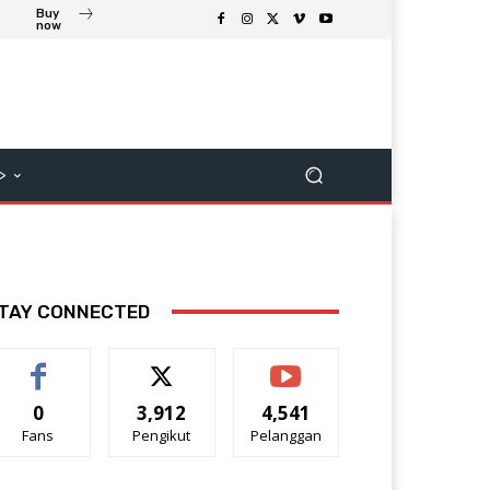
Buy
now
>
TAY CONNECTED
0
3,912
4,541
Fans
Pengikut
Pelanggan