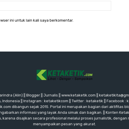
Website:
wser ini untuk lain kali saya berkomentar.
rindra (Alin) || Blogger || Jurnalis || www.ketaketik.com || ketaketikita@g
ndonesia || Instagram : ketaketikcom || Twitter : ketaketik || Facebook : 
ik.com dibangun sejak 2015. Portal ini merupakan bagian dari aktifitas blo
ngabarkan informasi yang layak Anda simak dan bagikan. || Konten Keta
karena disajikan secara profesional melalui proses jurnalistik, dengan
menyampaikan pesan yang akurat.