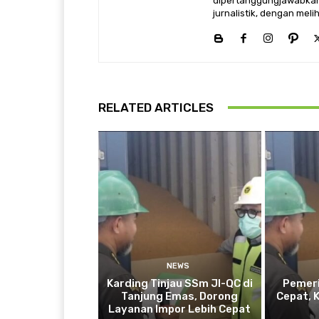
dipertanggungjawabkan,
jurnalistik, dengan mel
RELATED ARTICLES
NEWS
Karding Tinjau SSm JI-QC di
Pemeri
Tanjung Emas, Dorong
Cepat, 
Layanan Impor Lebih Cepat