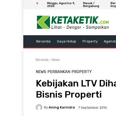
Minggu, Agustus 9,
Masuk /
Ber
C
2026
Bergabung
Ins
Beranda
Gaya Hidup
Property
Agend
Beranda
News
NEWS
PERBANKAN
PROPERTY
Kebijakan LTV Di
Bisnis Properti
By
Aning Karindra
7 September 2016