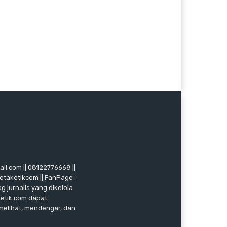
mail.com || 08122776668 ||
ketaketikcom || FanPage :
g jurnalis yang dikelola
ketik.com dapat
 melihat, mendengar, dan