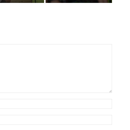
Nama:*
Email:*