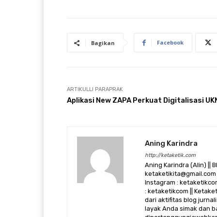
Facebook
Bagikan
ARTIKULLI PARAPRAK
Aplikasi New ZAPA Perkuat Digitalisasi UK
Aning Karindra
http://ketaketik.com
Aning Karindra (Alin) || B
ketaketikita@gmail.com 
Instagram : ketaketikcom
: ketaketikcom || Ketak
dari aktifitas blog jurn
layak Anda simak dan ba