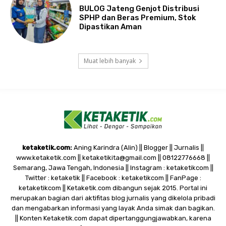
BULOG Jateng Genjot Distribusi
SPHP dan Beras Premium, Stok
Dipastikan Aman
Muat lebih banyak
ketaketik.com:
Aning Karindra (Alin) || Blogger || Jurnalis ||
www.ketaketik.com || ketaketikita@gmail.com || 08122776668 ||
Semarang, Jawa Tengah, Indonesia || Instagram : ketaketikcom ||
Twitter : ketaketik || Facebook : ketaketikcom || FanPage :
ketaketikcom || Ketaketik.com dibangun sejak 2015. Portal ini
merupakan bagian dari aktifitas blog jurnalis yang dikelola pribadi
dan mengabarkan informasi yang layak Anda simak dan bagikan.
|| Konten Ketaketik.com dapat dipertanggungjawabkan, karena