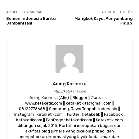
ARTIKULLI PARAPRAK
ARTIKULLI TJETËR
Semen Indonesia Bantu
Mangkok Kayu, Penyambung
Jambanisasi
Hidup
Aning Karindra
http://ketaketik.com
Aning Karindra (Alin) || Blogger || Jurnalis ||
www.ketaketik.com || ketaketikita@gmail.com ||
08122776668 || Semarang, Jawa Tengah, Indonesia ||
Instagram : ketaketikcom || Twitter : ketaketik || Facebook :
ketaketikcom || FanPage : ketaketikcom || Ketaketik.com
dibangun sejak 2015. Portal ini merupakan bagian dari
aktifitas blog jurnalis yang dikelola pribadi dan
mengabarkan informasi yang layak Anda simak dan