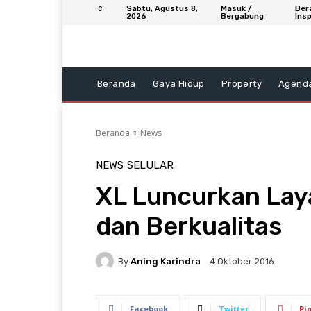
Sabtu, Agustus 8,
Masuk /
Ber
C
2026
Bergabung
Insp
Beranda
Gaya Hidup
Property
Agend
Beranda
News
NEWS
SELULAR
XL Luncurkan Lay
dan Berkualitas
By
Aning Karindra
4 Oktober 2016
Facebook
Twitter
Pi