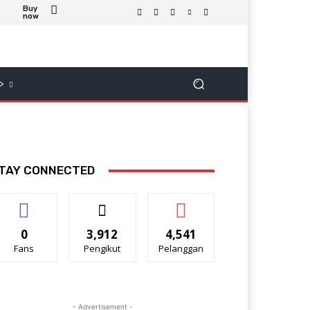
Buy
now
>
TAY CONNECTED
0
3,912
4,541
Fans
Pengikut
Pelanggan
- Advertisement -