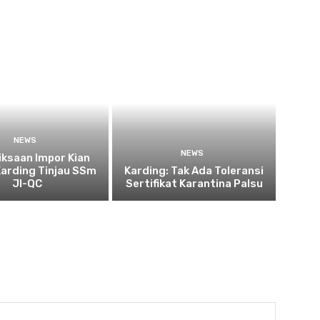
NEWS
NEWS
ksaan Impor Kian
Karding Tinjau SSm
Karding: Tak Ada Toleransi
JI-QC
Sertifikat Karantina Palsu