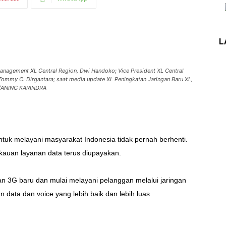
L
nagement XL Central Region, Dwi Handoko; Vice President XL Central
 Tommy C. Dirgantara; saat media update XL Peningkatan Jaringan Baru XL,
ST/ANING KARINDRA
k melayani masyarakat Indonesia tidak pernah berhenti.
gkauan layanan data terus diupayakan.
n 3G baru dan mulai melayani pelanggan melalui jaringan
 data dan voice yang lebih baik dan lebih luas