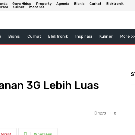
anda
Gaya Hidup
Property
Agenda
Bisnis
Curhat
Elektronik
irasi
Kuliner
more >>>
a
Bisnis
Curhat
Elektronik
Inspirasi
Kuliner
More >>
S
anan 3G Lebih Luas
1270
0
nterest
WhatsApp