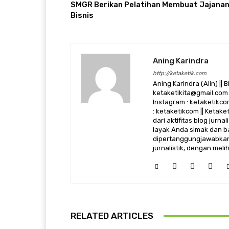
SMGR Berikan Pelatihan Membuat Jajana
Bisnis
Aning Karindra
http://ketaketik.com
Aning Karindra (Alin) || B
ketaketikita@gmail.com 
Instagram : ketaketikcom
: ketaketikcom || Ketak
dari aktifitas blog jurn
layak Anda simak dan ba
dipertanggungjawabkan,
jurnalistik, dengan mel
RELATED ARTICLES