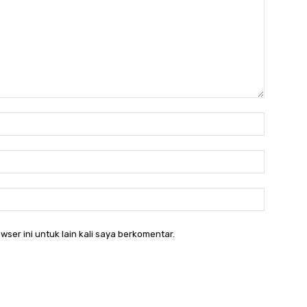
Nama:*
Email:*
Website:
wser ini untuk lain kali saya berkomentar.