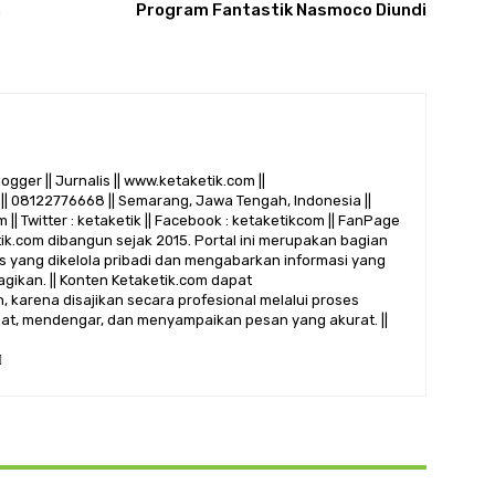
n
Program Fantastik Nasmoco Diundi
logger || Jurnalis || www.ketaketik.com ||
|| 08122776668 || Semarang, Jawa Tengah, Indonesia ||
 || Twitter : ketaketik || Facebook : ketaketikcom || FanPage
etik.com dibangun sejak 2015. Portal ini merupakan bagian
alis yang dikelola pribadi dan mengabarkan informasi yang
gikan. || Konten Ketaketik.com dapat
 karena disajikan secara profesional melalui proses
ihat, mendengar, dan menyampaikan pesan yang akurat. ||