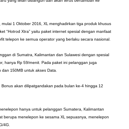
aru yang telah dibangun dan akan terus bertambah ke
 mulai 1 Oktober 2016, XL menghadirkan tiga produk khusus
ket “Hotrod Xtra” yaitu paket internet spesial dengan manfaat
it telepon ke semua operator yang berlaku secara nasional.
anggan di Sumatra, Kalimantan dan Sulawesi dengan spesial
r, hanya Rp 59/menit. Pada paket ini pelanggan juga
 dan 150MB untuk akses Data.
n. Bonus akan dilipatgandakan pada bulan ke-4 hingga 12
t menelepon hanya untuk pelanggan Sumatera, Kalimantan
at berupa menelepon ke sesama XL sepuasnya, menelepon
3G/4G.