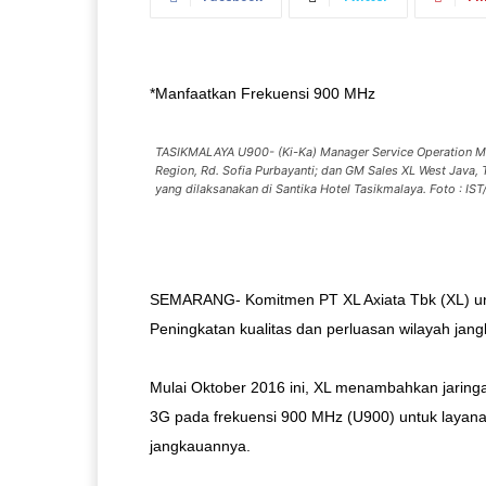
*Manfaatkan Frekuensi 900 MHz
TASIKMALAYA U900- (Ki-Ka) Manager Service Operation Ma
Region, Rd. Sofia Purbayanti; dan GM Sales XL West Java,
yang dilaksanakan di Santika Hotel Tasikmalaya. Foto : I
SEMARANG- Komitmen PT XL Axiata Tbk (XL) untu
Peningkatan kualitas dan perluasan wilayah jan
Mulai Oktober 2016 ini, XL menambahkan jaringa
3G pada frekuensi 900 MHz (U900) untuk layanan
jangkauannya.