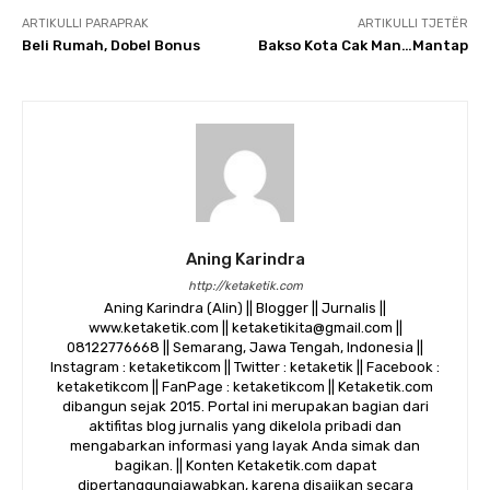
ARTIKULLI PARAPRAK
ARTIKULLI TJETËR
Beli Rumah, Dobel Bonus
Bakso Kota Cak Man…Mantap
Aning Karindra
http://ketaketik.com
Aning Karindra (Alin) || Blogger || Jurnalis ||
www.ketaketik.com || ketaketikita@gmail.com ||
08122776668 || Semarang, Jawa Tengah, Indonesia ||
Instagram : ketaketikcom || Twitter : ketaketik || Facebook :
ketaketikcom || FanPage : ketaketikcom || Ketaketik.com
dibangun sejak 2015. Portal ini merupakan bagian dari
aktifitas blog jurnalis yang dikelola pribadi dan
mengabarkan informasi yang layak Anda simak dan
bagikan. || Konten Ketaketik.com dapat
dipertanggungjawabkan, karena disajikan secara