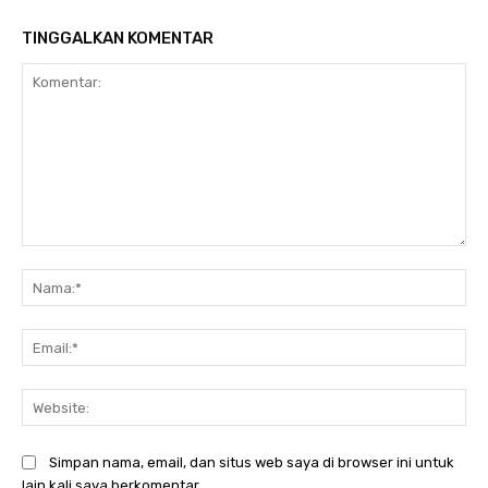
TINGGALKAN KOMENTAR
Komentar:
Na
Ema
Web
Simpan nama, email, dan situs web saya di browser ini untuk
lain kali saya berkomentar.