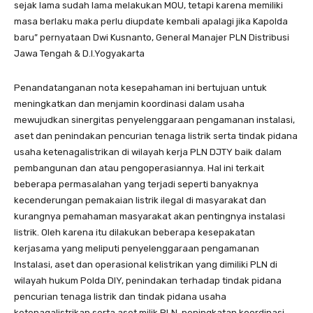
sejak lama sudah lama melakukan MOU, tetapi karena memiliki
masa berlaku maka perlu diupdate kembali apalagi jika Kapolda
baru” pernyataan Dwi Kusnanto, General Manajer PLN Distribusi
Jawa Tengah & D.I.Yogyakarta
Penandatanganan nota kesepahaman ini bertujuan untuk
meningkatkan dan menjamin koordinasi dalam usaha
mewujudkan sinergitas penyelenggaraan pengamanan instalasi,
aset dan penindakan pencurian tenaga listrik serta tindak pidana
usaha ketenagalistrikan di wilayah kerja PLN DJTY baik dalam
pembangunan dan atau pengoperasiannya. Hal ini terkait
beberapa permasalahan yang terjadi seperti banyaknya
kecenderungan pemakaian listrik ilegal di masyarakat dan
kurangnya pemahaman masyarakat akan pentingnya instalasi
listrik. Oleh karena itu dilakukan beberapa kesepakatan
kerjasama yang meliputi penyelenggaraan pengamanan
Instalasi, aset dan operasional kelistrikan yang dimiliki PLN di
wilayah hukum Polda DIY, penindakan terhadap tindak pidana
pencurian tenaga listrik dan tindak pidana usaha
ketenagalistrikan serta aset milik PLN, peningkatan koordinasi