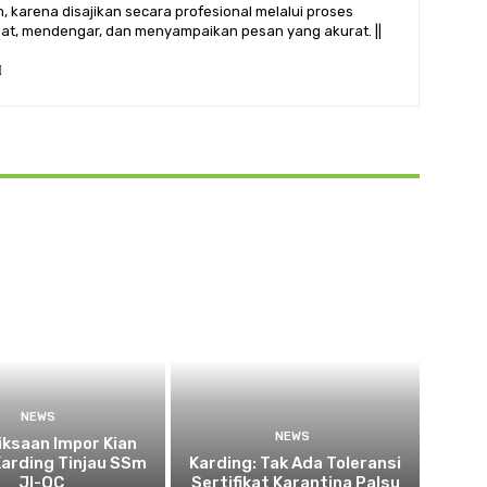
 karena disajikan secara profesional melalui proses
ihat, mendengar, dan menyampaikan pesan yang akurat. ||
NEWS
NEWS
ksaan Impor Kian
Karding Tinjau SSm
Karding: Tak Ada Toleransi
JI-QC
Sertifikat Karantina Palsu