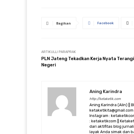
Facebook
Bagikan
ARTIKULLI PARAPRAK
PLN Jateng Tekadkan Kerja Nyata Terangi
Negeri
Aning Karindra
http://ketaketik.com
Aning Karindra (Alin) || B
ketaketikita@gmail.com 
Instagram : ketaketikcom
: ketaketikcom || Ketak
dari aktifitas blog jurn
layak Anda simak dan ba