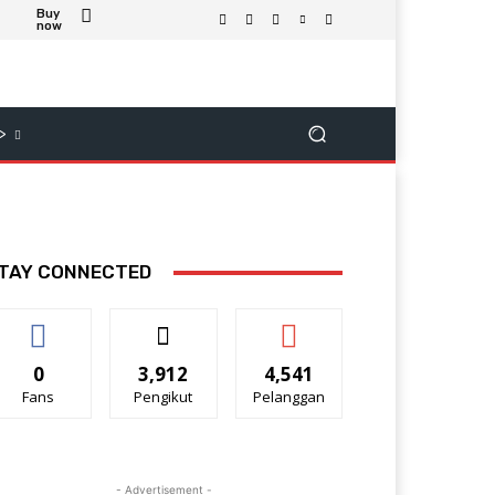
Buy
now
>
TAY CONNECTED
0
3,912
4,541
Fans
Pengikut
Pelanggan
- Advertisement -