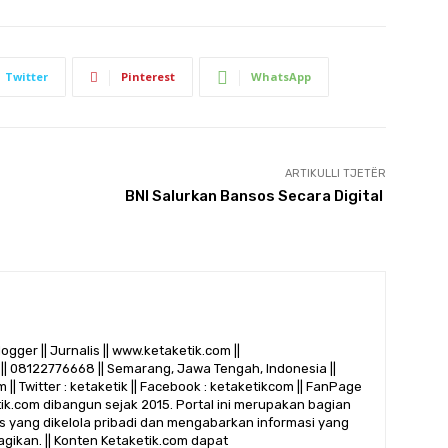
Twitter
Pinterest
WhatsApp
ARTIKULLI TJETËR
BNI Salurkan Bansos Secara Digital
logger || Jurnalis || www.ketaketik.com ||
|| 08122776668 || Semarang, Jawa Tengah, Indonesia ||
 || Twitter : ketaketik || Facebook : ketaketikcom || FanPage
etik.com dibangun sejak 2015. Portal ini merupakan bagian
alis yang dikelola pribadi dan mengabarkan informasi yang
gikan. || Konten Ketaketik.com dapat