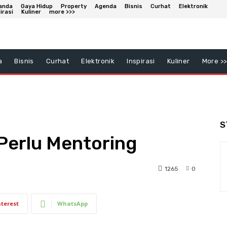
anda
Gaya Hidup
Property
Agenda
Bisnis
Curhat
Elektronik
irasi
Kuliner
more >>>
a
Bisnis
Curhat
Elektronik
Inspirasi
Kuliner
More >>
S
erlu Mentoring
1265
0
nterest
WhatsApp