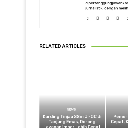
dipertanggungjawabkan,
jurnalistik, dengan mel
RELATED ARTICLES
NEWS
Karding Tinjau SSm JI-QC di
Pemeri
Tanjung Emas, Dorong
Cepat, 
Layanan Impor Lebih Cepat