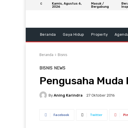
Kamis, Agustus 6,
Masuk /
Ber
C
2026
Bergabung
Insp
Beranda
Gaya Hidup
Property
Agend
Beranda
Bisnis
BISNIS
NEWS
Pengusaha Muda P
By
Aning Karindra
27 Oktober 2016
Facebook
Twitter
Pi