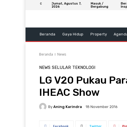
Jumat, Agustus 7,
Masuk /
Ber
C
2026
Bergabung
Insp
Beranda
Gaya Hidup
Property
Agend
Beranda
News
NEWS
SELULAR
TEKNOLOGI
LG V20 Pukau Para
IHEAC Show
By
Aning Karindra
18 November 2016
Facebook
Twitter
Pi