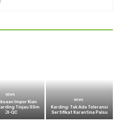
NEWS
NEWS
ksaan Impor Kian
Karding Tinjau SSm
Karding: Tak Ada Toleransi
JI-QC
Sertifikat Karantina Palsu