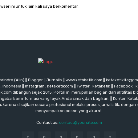
wser ini untuk lain kali saya berkomentar.
rindra (Alin) || Blogger || Jurnalis || www.ketaketik.com || ketaketikita@g
ndonesia || Instagram : ketaketikcom || Twitter : ketaketik || Facebook : 
ik.com dibangun sejak 2015. Portal ini merupakan bagian dari aktifitas blo
ngabarkan informasi yang layak Anda simak dan bagikan. || Konten Keta
karena disajikan secara profesional melalui proses jurnalistik, dengan
menyampaikan pesan yang akurat.
Contact us:
contact@yoursite.com