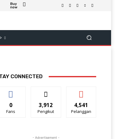
Buy
now
>
TAY CONNECTED
0
3,912
4,541
Fans
Pengikut
Pelanggan
- Advertisement -