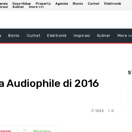
anda
Gaya Hidup
Property
Agenda
Bisnis
Curhat
Elektronik
irasi
Kuliner
more >>>
a
Bisnis
Curhat
Elektronik
Inspirasi
Kuliner
More >>
S
 Audiophile di 2016
1333
0
nterest
WhatsApp