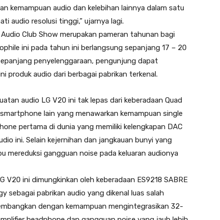
ngan kemampuan audio dan kelebihan lainnya dalam satu
i audio resolusi tinggi,” ujarnya lagi.
nd Audio Club Show merupakan pameran tahunan bagi
iophile ini pada tahun ini berlangsung sepanjang 17 – 20
 Sepanjang penyelenggaraan, pengunjung dapat
ni produk audio dari berbagai pabrikan terkenal.
atan audio LG V20 ini tak lepas dari keberadaan Quad
i smartphone lain yang menawarkan kemampuan single
one pertama di dunia yang memiliki kelengkapan DAC
o ini. Selain kejernihan dan jangkauan bunyi yang
u mereduksi gangguan noise pada keluaran audionya
V20 ini dimungkinkan oleh keberadaan ES9218 SABRE
 sebagai pabrikan audio yang dikenal luas salah
dikembangkan dengan kemampuan mengintegrasikan 32-
mplifier headphone dan gangguan noise yang jauh lebih