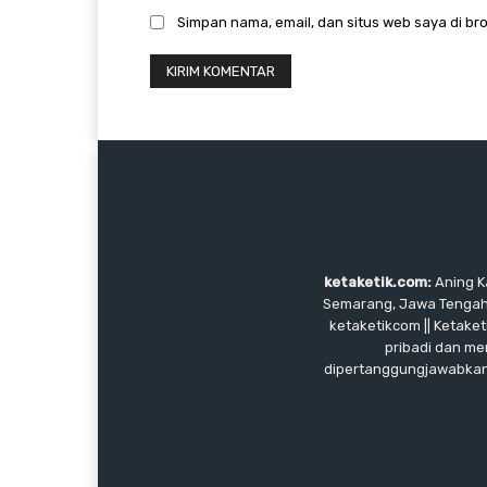
Simpan nama, email, dan situs web saya di bro
ketaketik.com:
Aning Ka
Semarang, Jawa Tengah, I
ketaketikcom || Ketaket
pribadi dan me
dipertanggungjawabkan, 