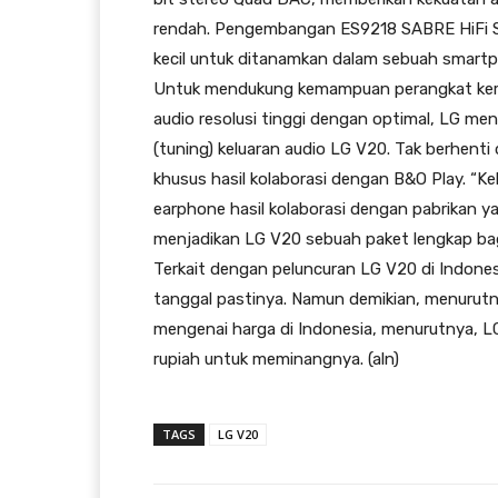
rendah. Pengembangan ES9218 SABRE HiFi S
kecil untuk ditanamkan dalam sebuah smart
Untuk mendukung kemampuan perangkat keras
audio resolusi tinggi dengan optimal, LG m
(tuning) keluaran audio LG V20. Tak berhen
khusus hasil kolaborasi dengan B&O Play. “K
earphone hasil kolaborasi dengan pabrikan y
menjadikan LG V20 sebuah paket lengkap bagi
Terkait dengan peluncuran LG V20 di Indo
tanggal pastinya. Namun demikian, menurutnya
mengenai harga di Indonesia, menurutnya, LG
rupiah untuk meminangnya. (aln)
TAGS
LG V20