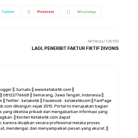
Twitter
Pinterest
WhatsApp
ARTIKULLI TJETËR
​LAGI, PENERBIT FAKTUR FIKTIF DIVONIS
logger || Jurnalis || www.ketaketik.com ||
|| 08122776668 || Semarang, Jawa Tengah, Indonesia ||
 || Twitter : ketaketik || Facebook : ketaketikcom || FanPage
etik.com dibangun sejak 2015. Portal ini merupakan bagian
alis yang dikelola pribadi dan mengabarkan informasi yang
gikan. || Konten Ketaketik.com dapat
 karena disajikan secara profesional melalui proses
ihat, mendengar, dan menyampaikan pesan yang akurat. ||