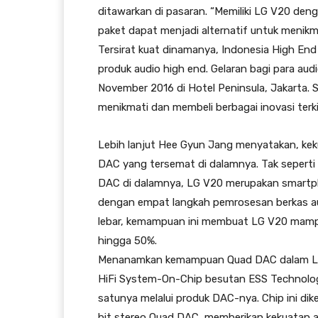
ditawarkan di pasaran. “Memiliki LG V20 de
paket dapat menjadi alternatif untuk menikmat
Tersirat kuat dinamanya, Indonesia High E
produk audio high end. Gelaran bagi para aud
November 2016 di Hotel Peninsula, Jakarta.
menikmati dan membeli berbagai inovasi terki
Lebih lanjut Hee Gyun Jang menyatakan, keku
DAC yang tersemat di dalamnya. Tak sepert
DAC di dalamnya, LG V20 merupakan smartph
dengan empat langkah pemrosesan berkas audi
lebar, kemampuan ini membuat LG V20 mamp
hingga 50%.
Menanamkan kemampuan Quad DAC dalam LG 
HiFi System-On-Chip besutan ESS Technology
satunya melalui produk DAC-nya. Chip ini 
bit stereo Quad DAC, memberikan kekuatan a