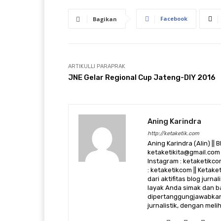
Facebook
Bagikan
ARTIKULLI PARAPRAK
JNE Gelar Regional Cup Jateng-DIY 2016
Aning Karindra
http://ketaketik.com
Aning Karindra (Alin) || B
ketaketikita@gmail.com 
Instagram : ketaketikcom
: ketaketikcom || Ketak
dari aktifitas blog jurn
layak Anda simak dan ba
dipertanggungjawabkan,
jurnalistik, dengan mel