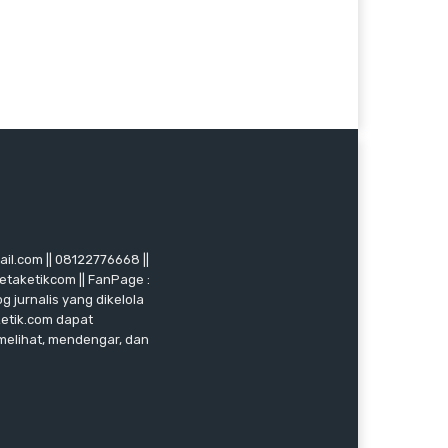
mail.com || 08122776668 ||
ketaketikcom || FanPage :
g jurnalis yang dikelola
ketik.com dapat
 melihat, mendengar, dan