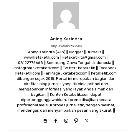
Aning Karindra
http://ketaketik.com
Aning Karindra (Alin) || Blogger || Jurnalis ||
www.ketaketik.com || ketaketikita@gmail.com ||
08122776668 || Semarang, Jawa Tengah, Indonesia ||
Instagram : ketaketikcom || Twitter : ketaketik || Facebook :
ketaketikcom || FanPage : ketaketikcom || Ketaketik.com
dibangun sejak 2015. Portal ini merupakan bagian dari
aktifitas blog jurnalis yang dikelola pribadi dan
mengabarkan informasi yang layak Anda simak dan
bagikan. || Konten Ketaketik.com dapat
dipertanggungjawabkan, karena disajikan secara
profesional melalui proses jurnalistik, dengan melihat,
mendengar, dan menyampaikan pesan yang akurat. ||