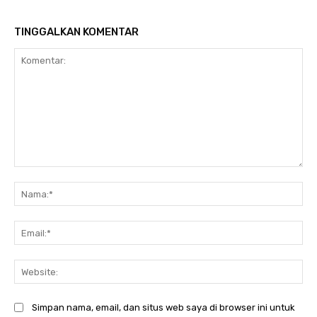
TINGGALKAN KOMENTAR
Komentar:
Na
Ema
Web
Simpan nama, email, dan situs web saya di browser ini untuk