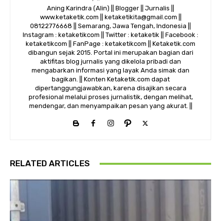
Aning Karindra (Alin) || Blogger || Jurnalis ||
www.ketaketik.com || ketaketikita@gmail.com ||
08122776668 || Semarang, Jawa Tengah, Indonesia ||
Instagram : ketaketikcom || Twitter : ketaketik || Facebook :
ketaketikcom || FanPage : ketaketikcom || Ketaketik.com
dibangun sejak 2015. Portal ini merupakan bagian dari
aktifitas blog jurnalis yang dikelola pribadi dan
mengabarkan informasi yang layak Anda simak dan
bagikan. || Konten Ketaketik.com dapat
dipertanggungjawabkan, karena disajikan secara
profesional melalui proses jurnalistik, dengan melihat,
mendengar, dan menyampaikan pesan yang akurat. ||
RELATED ARTICLES