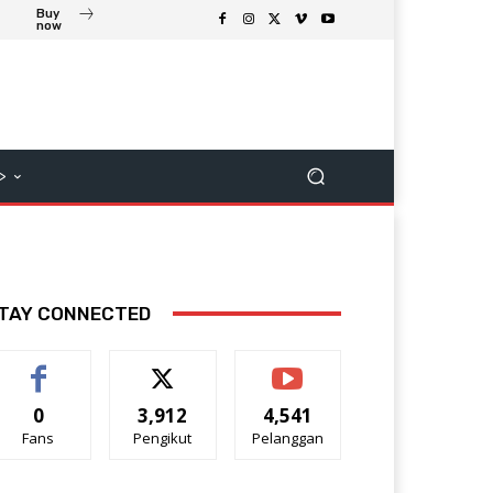
Buy
now
>
TAY CONNECTED
0
3,912
4,541
Fans
Pengikut
Pelanggan