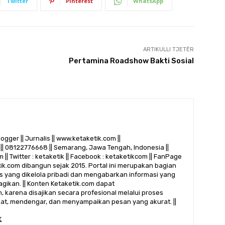
Twitter
Pinterest
WhatsApp
ARTIKULLI TJETËR
Pertamina Roadshow Bakti Sosial
logger || Jurnalis || www.ketaketik.com ||
|| 08122776668 || Semarang, Jawa Tengah, Indonesia ||
 || Twitter : ketaketik || Facebook : ketaketikcom || FanPage
etik.com dibangun sejak 2015. Portal ini merupakan bagian
alis yang dikelola pribadi dan mengabarkan informasi yang
gikan. || Konten Ketaketik.com dapat
 karena disajikan secara profesional melalui proses
ihat, mendengar, dan menyampaikan pesan yang akurat. ||