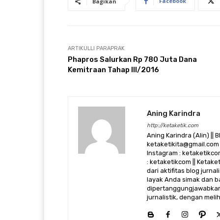
Facebook
Bagikan
ARTIKULLI PARAPRAK
​Phapros Salurkan Rp 780 Juta Dana
Kemitraan Tahap III/2016
Aning Karindra
http://ketaketik.com
Aning Karindra (Alin) || B
ketaketikita@gmail.com 
Instagram : ketaketikcom
: ketaketikcom || Ketak
dari aktifitas blog jurn
layak Anda simak dan ba
dipertanggungjawabkan,
jurnalistik, dengan mel