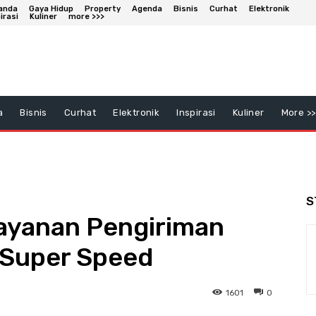
anda
Gaya Hidup
Property
Agenda
Bisnis
Curhat
Elektronik
irasi
Kuliner
more >>>
a
Bisnis
Curhat
Elektronik
Inspirasi
Kuliner
More >>
S
ayanan Pengiriman
 Super Speed
1601
0