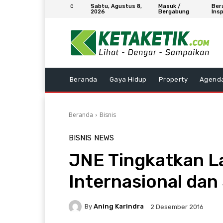
Sabtu, Agustus 8,
Masuk /
Ber
C
2026
Bergabung
Insp
Beranda
Gaya Hidup
Property
Agend
Beranda
Bisnis
BISNIS
NEWS
JNE Tingkatkan L
Internasional dan
By
Aning Karindra
2 Desember 2016