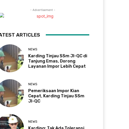
- Advertisement -
ATEST ARTICLES
NEWS
Karding Tinjau SSm JI-QC di
Tanjung Emas, Dorong
Layanan Impor Lebih Cepat
NEWS
Pemeriksaan Impor Kian
Cepat, Karding Tinjau SSm
JI-QC
NEWS
Karding: Tak Ada Toleransi