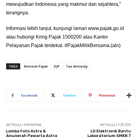
mewujudkan Indonesia yang makmur dan sejahtera,”
terangnya.
Informasi lebih lanjut, kunjungi laman www.pajak.go.id
atau hubungi Kring Pajak 1500200 atau Kantor
Pelayanan Pajak terdekat. #PajakMilikBersama.(aln)
TAGS
Amnesti Pajak
DJP
Tax Amnesty
Facebook
Twitter
Pinterest
ARTIKULLI PARAPRAK
ARTIKULLI TJETËR
Lomba Foto Astra &
LG Elektronik Bantu
Anugerah Pewarta Astra
Laboratorium SMKN 7