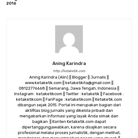
2016
Aning Karindra
http://ketaketik.com
Aning Karindra (Alin) || Blogger || Jurnalis ||
www.ketaketik.com || ketaketikita@gmail.com ||
08122776668 || Semarang, Jawa Tengah, Indonesia ||
Instagram : ketaketikcom || Twitter : ketaketik || Facebook :
ketaketikcom || FanPage : ketaketikcom || Ketaketik.com
dibangun sejak 2015. Portal ini merupakan bagian dari
aktifitas blog jurnalis yang dikelola pribadi dan
mengabarkan informasi yang layak Anda simak dan
bagikan. || Konten Ketaketik.com dapat
dipertanggungjawabkan, karena disajikan secara
profesional melalui proses jurnalistik, dengan melihat,