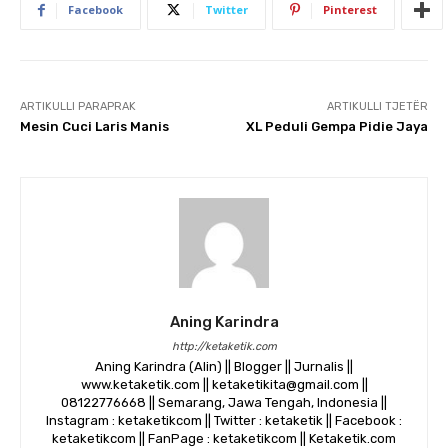
Facebook
Twitter
Pinterest
ARTIKULLI PARAPRAK
ARTIKULLI TJETËR
Mesin Cuci Laris Manis
XL Peduli Gempa Pidie Jaya
Aning Karindra
http://ketaketik.com
Aning Karindra (Alin) || Blogger || Jurnalis ||
www.ketaketik.com || ketaketikita@gmail.com ||
08122776668 || Semarang, Jawa Tengah, Indonesia ||
Instagram : ketaketikcom || Twitter : ketaketik || Facebook :
ketaketikcom || FanPage : ketaketikcom || Ketaketik.com