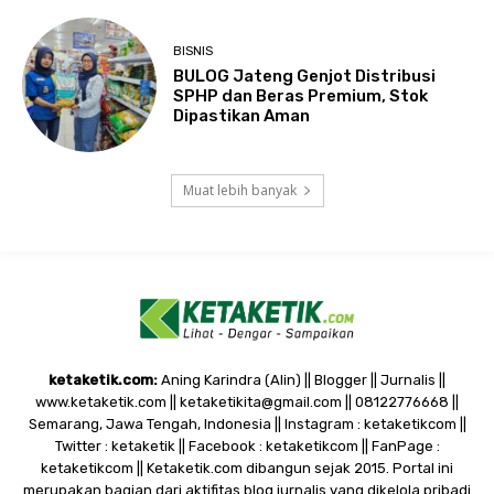
BISNIS
BULOG Jateng Genjot Distribusi
SPHP dan Beras Premium, Stok
Dipastikan Aman
Muat lebih banyak
ketaketik.com:
Aning Karindra (Alin) || Blogger || Jurnalis ||
www.ketaketik.com || ketaketikita@gmail.com || 08122776668 ||
Semarang, Jawa Tengah, Indonesia || Instagram : ketaketikcom ||
Twitter : ketaketik || Facebook : ketaketikcom || FanPage :
ketaketikcom || Ketaketik.com dibangun sejak 2015. Portal ini
merupakan bagian dari aktifitas blog jurnalis yang dikelola pribadi