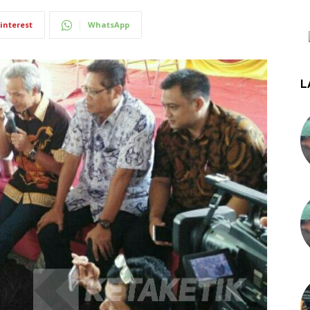
interest
WhatsApp
L