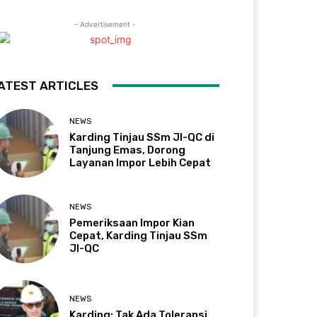
- Advertisement -
ATEST ARTICLES
NEWS
Karding Tinjau SSm JI-QC di
Tanjung Emas, Dorong
Layanan Impor Lebih Cepat
NEWS
Pemeriksaan Impor Kian
Cepat, Karding Tinjau SSm
JI-QC
NEWS
Karding: Tak Ada Toleransi