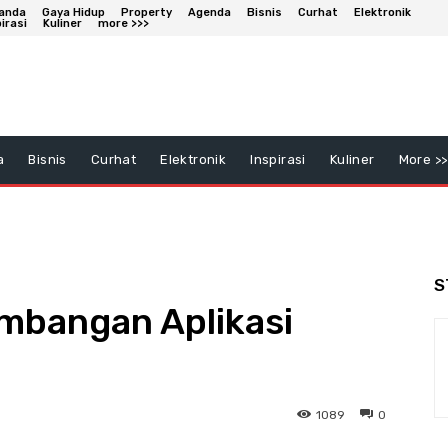
anda
Gaya Hidup
Property
Agenda
Bisnis
Curhat
Elektronik
irasi
Kuliner
more >>>
a
Bisnis
Curhat
Elektronik
Inspirasi
Kuliner
More >>
S
mbangan Aplikasi
1089
0