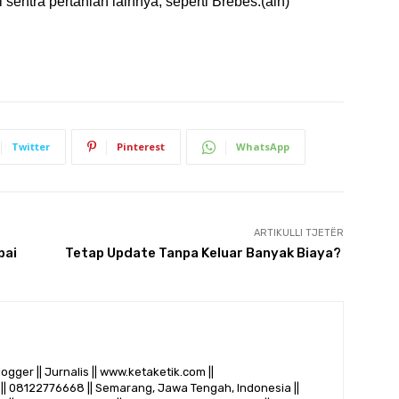
sentra pertanian lainnya, seperti Brebes.(aln)
Twitter
Pinterest
WhatsApp
ARTIKULLI TJETËR
bai
Tetap Update Tanpa Keluar Banyak Biaya?
logger || Jurnalis || www.ketaketik.com ||
|| 08122776668 || Semarang, Jawa Tengah, Indonesia ||