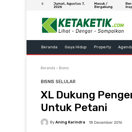
Jumat, Agustus 7,
Masuk /
Ber
C
2026
Bergabung
Insp
Beranda
Gaya Hidup
Property
Agend
Beranda
Bisnis
BISNIS
SELULAR
XL Dukung Penge
Untuk Petani
By
Aning Karindra
18 Desember 2016