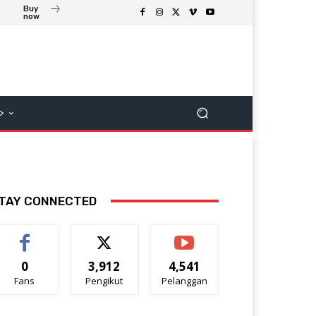
Buy
now
>
TAY CONNECTED
0
3,912
4,541
Fans
Pengikut
Pelanggan