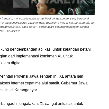
 (tengah), mencoba layanan komunikasi dengan petani yang berada di
Pembangunan Daerah Jawa tengah, Supriyanto (kedua kiri, batik putih), dan
umaatmadja (kiri, batik coklat), dalam acara peluncuran pengembangan
T/ANING KARINDRA
ung pengembangan aplikasi untuk kalangan petani
gian dari implementasi komitmen XL untuk
 era digital.
merintah Provinsi Jawa Tengah ini, XL antara lain
es internet cepat melalui satelit. Gubernur Jawa
i ini di Karanganyar.
Lumbangaol mengatakan, XL sangat antusias untuk