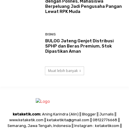
dengan Polines, Mahasiswa
Berpeluang Jadi Pengusaha Pangan
Lewat RPK Muda
BISNIS
BULOG Jateng Genjot Distribusi
SPHP dan Beras Premium, Stok
Dipastikan Aman
Muat lebih banyak
ketaketik.com:
Aning Karindra (Alin) || Blogger || Jurnalis ||
www.ketaketik.com || ketaketikita@gmail.com || 08122776668 ||
Semarang, Jawa Tengah, Indonesia || Instagram : ketaketikcom ||