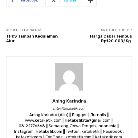
Facebook
Twitter
ARTIKULLI PARAPRAK
ARTIKULLI TJETËR
TPKS Tambah Kedalaman
Harga Cabai Tembus
Alur
Rp120.000/Kg
Aning Karindra
http://ketaketik.com
Aning Karindra (Alin) || Blogger || Jurnalis ||
www.ketaketik.com || ketaketikita@gmail.com ||
08122776668 || Semarang, Jawa Tengah, Indonesia ||
Instagram : ketaketikcom || Twitter : ketaketik || Facebook :
ketaketikcom || FanPage : ketaketikcom || Ketaketik.com