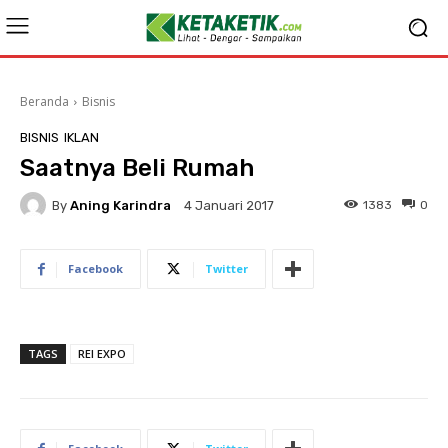
Beranda
Bisnis
BISNIS
IKLAN
Saatnya Beli Rumah
By
Aning Karindra
1383
0
4 Januari 2017
Facebook
Twitter
TAGS
REI EXPO