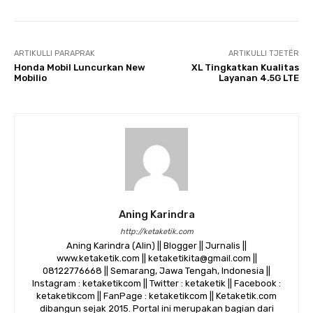
ARTIKULLI PARAPRAK
ARTIKULLI TJETËR
Honda Mobil Luncurkan New
XL Tingkatkan Kualitas
Mobilio
Layanan 4.5G LTE
Aning Karindra
http://ketaketik.com
Aning Karindra (Alin) || Blogger || Jurnalis ||
www.ketaketik.com || ketaketikita@gmail.com ||
08122776668 || Semarang, Jawa Tengah, Indonesia ||
Instagram : ketaketikcom || Twitter : ketaketik || Facebook :
ketaketikcom || FanPage : ketaketikcom || Ketaketik.com
dibangun sejak 2015. Portal ini merupakan bagian dari