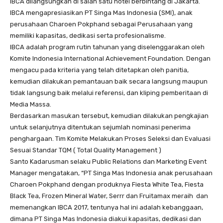
IBCA dilangsungkan di salah satu hotel berbintang di Jakarta.
IBCA mengapresiasikan PT Singa Mas Indonesia (SMI), anak
perusahaan Charoen Pokphand sebagai Perusahaan yang
memiliki kapasitas, dedikasi serta profesionalisme.
IBCA adalah program rutin tahunan yang diselenggarakan oleh
Komite Indonesia International Achievement Foundation. Dengan
mengacu pada kriteria yang telah ditetapkan oleh panitia,
kemudian dilakukan pemantauan baik secara langsung maupun
tidak langsung baik melalui referensi, dan kliping pemberitaan di
Media Massa.
Berdasarkan masukan tersebut, kemudian dilakukan pengkajian
untuk selanjutnya ditentukan sejumlah nominasi penerima
penghargaan. Tim Komite Melakukan Proses Seleksi dan Evaluasi
Sesuai Standar TQM ( Total Quality Management )
Santo Kadarusman selaku Public Relations dan Marketing Event
Manager mengatakan, “PT Singa Mas Indonesia anak perusahaan
Charoen Pokphand dengan produknya Fiesta White Tea, Fiesta
Black Tea, Frozen Mineral Water, Serrr dan Fruitamax meraih dan
memenangkan IBCA 2017, tentunya hal ini adalah kebanggaan,
dimana PT Singa Mas Indonesia diakui kapasitas, dedikasi dan