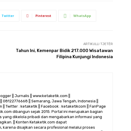
Twitter
Pinterest
WhatsApp
ARTIKULLI TJETËR
Tahun Ini, Kemenpar Bidik 217.000 Wisatawan
Filipina Kunjungi Indonesia
logger || Jurnalis || www.ketaketik.com ||
|| 08122776668 || Semarang, Jawa Tengah, Indonesia ||
 || Twitter : ketaketik || Facebook : ketaketikcom || FanPage
etik.com dibangun sejak 2015. Portal ini merupakan bagian
alis yang dikelola pribadi dan mengabarkan informasi yang
gikan. || Konten Ketaketik.com dapat
 karena disajikan secara profesional melalui proses