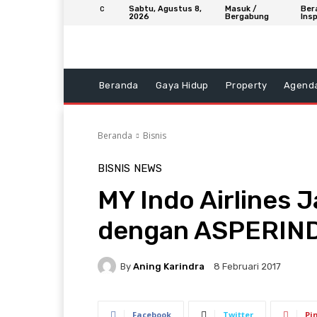
Sabtu, Agustus 8,
Masuk /
Ber
C
2026
Bergabung
Insp
Beranda
Gaya Hidup
Property
Agend
Beranda
Bisnis
BISNIS
NEWS
MY Indo Airlines 
dengan ASPERIND
By
Aning Karindra
8 Februari 2017
Facebook
Twitter
Pi