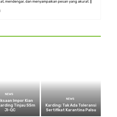
ihat, mendengar, dan menyampaikan pesan yang akurat. ||
NEWS
NEWS
ksaan Impor Kian
Karding Tinjau SSm
Karding: Tak Ada Toleransi
JI-QC
Sertifikat Karantina Palsu