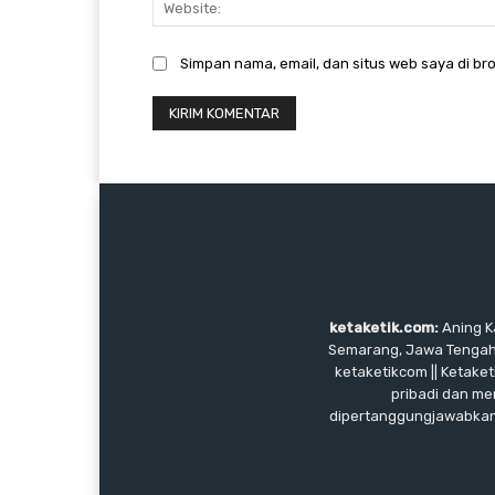
Simpan nama, email, dan situs web saya di bro
ketaketik.com:
Aning Ka
Semarang, Jawa Tengah, I
ketaketikcom || Ketaket
pribadi dan me
dipertanggungjawabkan, 