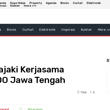
anda
Gaya Hidup
Property
Agenda
Bisnis
Curhat
Elektronik
irasi
Kuliner
more >>>
a
Bisnis
Curhat
Elektronik
Inspirasi
Kuliner
More >>
S
Jajaki Kerjasama
O Jawa Tengah
1166
0
nterest
WhatsApp