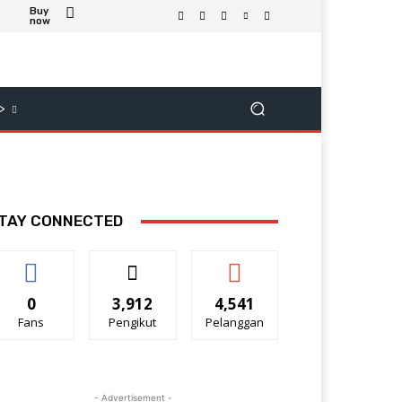
Buy
now
>
TAY CONNECTED
0
3,912
4,541
Fans
Pengikut
Pelanggan
- Advertisement -