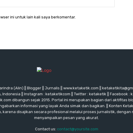
wser ini untuk lain kali saya berkomentar.
rindra (Alin) || Blogger || Jurnalis || www.ketaketik.com || ketaketikita@g
ndonesia || Instagram : ketaketikcom || Twitter : ketaketik || Facebook : 
ik.com dibangun sejak 2015. Portal ini merupakan bagian dari aktifitas blo
ngabarkan informasi yang layak Anda simak dan bagikan. || Konten Keta
karena disajikan secara profesional melalui proses jurnalistik, dengan
menyampaikan pesan yang akurat.
Contact us:
contact@yoursite.com