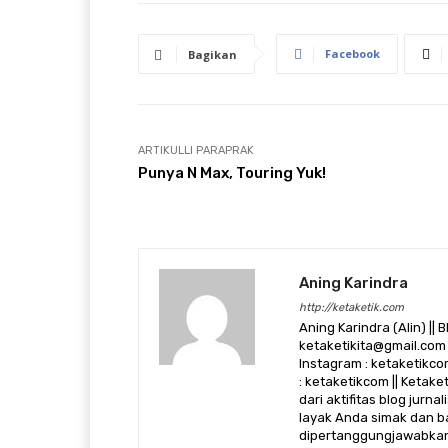
Facebook
Bagikan
ARTIKULLI PARAPRAK
Punya N Max, Touring Yuk!
Aning Karindra
http://ketaketik.com
Aning Karindra (Alin) || B
ketaketikita@gmail.com 
Instagram : ketaketikcom
: ketaketikcom || Ketak
dari aktifitas blog jurn
layak Anda simak dan ba
dipertanggungjawabkan,