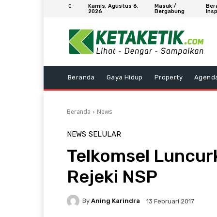
Kamis, Agustus 6,
Masuk /
Ber
C
2026
Bergabung
Insp
Beranda
Gaya Hidup
Property
Agend
Beranda
News
NEWS
SELULAR
Telkomsel Luncur
Rejeki NSP
By
Aning Karindra
13 Februari 2017