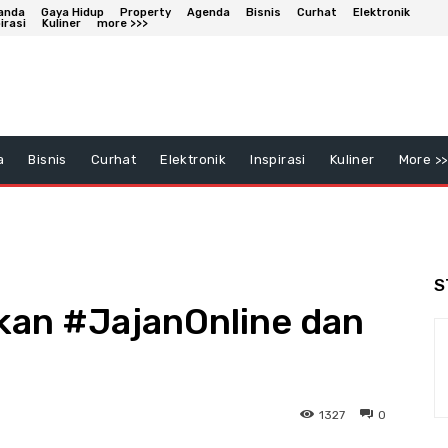
anda
Gaya Hidup
Property
Agenda
Bisnis
Curhat
Elektronik
irasi
Kuliner
more >>>
a
Bisnis
Curhat
Elektronik
Inspirasi
Kuliner
More >>
S
kan #JajanOnline dan
1327
0