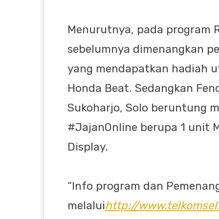
Menurutnya, pada program Re
sebelumnya dimenangkan pel
yang mendapatkan hadiah ut
Honda Beat. Sedangkan Fen
Sukoharjo, Solo beruntung 
#JajanOnline berupa 1 unit 
Display.
“Info program dan Pemenan
melalui
http://www.telkomse