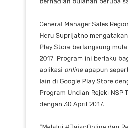
berhadiah bulanan berupa sa
General Manager Sales Regio
Heru Suprijatno mengatakan,
Play Store berlangsung mula
2017. Program ini berlaku b
aplikasi
online
apapun seper
lain di Google Play Store d
Program Undian Rejeki NSP T
dengan 30 April 2017.
“Melalui #JajanOnline dan R