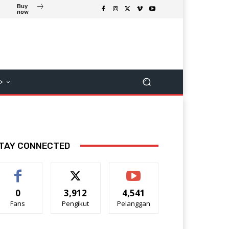
Buy
now
>
TAY CONNECTED
0
3,912
4,541
Fans
Pengikut
Pelanggan