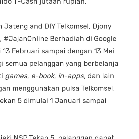
ldo T-Cash jutaan rupiah.
n Jateng and DIY Telkomsel, Djony
 #JajanOnline Berhadiah di Google
i 13 Februari sampai dengan 13 Mei
agi semua pelanggan yang berbelanja
ti
games
,
e-book
,
in-apps
, dan lain-
engan menggunakan pulsa Telkomsel.
ekan 5 dimulai 1 Januari sampai
ejeki NSP Tekan 5, pelanggan dapat