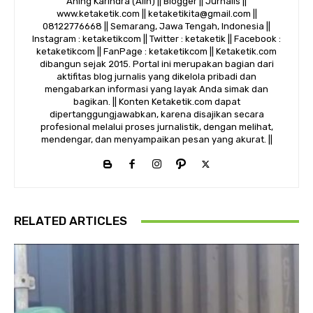
Aning Karindra (Alin) || Blogger || Jurnalis ||
www.ketaketik.com || ketaketikita@gmail.com ||
08122776668 || Semarang, Jawa Tengah, Indonesia ||
Instagram : ketaketikcom || Twitter : ketaketik || Facebook :
ketaketikcom || FanPage : ketaketikcom || Ketaketik.com
dibangun sejak 2015. Portal ini merupakan bagian dari
aktifitas blog jurnalis yang dikelola pribadi dan
mengabarkan informasi yang layak Anda simak dan
bagikan. || Konten Ketaketik.com dapat
dipertanggungjawabkan, karena disajikan secara
profesional melalui proses jurnalistik, dengan melihat,
mendengar, dan menyampaikan pesan yang akurat. ||
RELATED ARTICLES