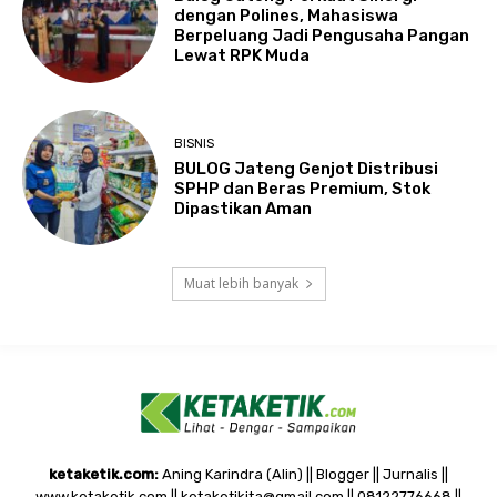
dengan Polines, Mahasiswa
Berpeluang Jadi Pengusaha Pangan
Lewat RPK Muda
BISNIS
BULOG Jateng Genjot Distribusi
SPHP dan Beras Premium, Stok
Dipastikan Aman
Muat lebih banyak
ketaketik.com:
Aning Karindra (Alin) || Blogger || Jurnalis ||
www.ketaketik.com || ketaketikita@gmail.com || 08122776668 ||