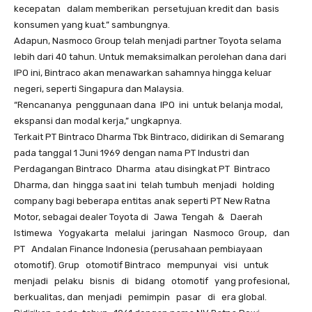
‬kecepatan ‭ ‬dalam memberikan‭ ‬ persetujuan kredit dan‭ ‬ basis
konsumen yang kuat.” sambungnya. ‭ ‬
Adapun, Nasmoco Group telah menjadi partner Toyota selama
lebih dari 40 tahun. Untuk memaksimalkan perolehan dana dari
IPO ini, Bintraco akan menawarkan sahamnya hingga keluar
negeri, seperti Singapura dan Malaysia.
“Rencananya ‭ ‬penggunaan dana ‭ ‬IPO‭ ‬ ini‭ ‬ untuk belanja modal,
ekspansi dan modal kerja,” ungkapnya.
‭Terkait PT Bintraco Dharma Tbk ‬Bintraco, didirikan di Semarang
pada tanggal 1 Juni 1969 dengan nama PT Industri dan
Perdagangan Bintraco ‭ ‬Dharma‭ ‬ atau disingkat PT‭ ‬ Bintraco ‭
‬Dharma, dan ‭ ‬hingga saat ini ‭ ‬telah tumbuh ‭ ‬menjadi holding
company‭ bagi beberapa entitas anak seperti PT New Ratna
Motor, sebagai dealer Toyota di‬ Jawa ‭ ‬Tengah ‭ ‬&‭ ‬ ‭ ‬Daerah‭ ‬ ‭
‬Istimewa‭ ‬ ‭ ‬Yogyakarta‭ ‬ ‭ ‬melalui‭ ‬ ‭ ‬jaringan‭ ‬ ‭ ‬Nasmoco ‭ ‬Group,‭ ‬ ‭ ‬dan‭ ‬ ‭
‬PT‭ ‬ ‭ ‬Andalan Finance Indonesia (perusahaan pembiayaan
otomotif). Grup‭ ‬ ‭ ‬otomo‭tif ‬Bintraco‭ ‬ ‭ ‬mempunyai‭ ‬ ‭ ‬visi‭ ‬ ‭ ‬untuk‭ ‬ ‭
‬menjadi‭ ‬ ‭ ‬pelaku‭ ‬ ‭ ‬bisnis‭ ‬ ‭ ‬di‭ ‬ ‭ ‬bidang‭ ‬ ‭ ‬otomotif‭ ‬ ‭ ‬yang profesional,
berkualitas, dan ‭ ‬menjadi‭ ‬ ‭ ‬pemimpin‭ ‬ ‭ ‬pasar‭ ‬ ‭ ‬di‭ ‬ ‭ ‬era global.