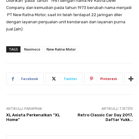
Didirikan ‭ ‬pada ‭ ‬tahun‭ ‬ ‭ ‬1961 dengan nama NV Ratna Dewi
Company, dan kemudian pada tahun 1973 berubah nama menjadi
PT New Ratna Motor, saat ini telah terdapat 22 jaringan diler
dengan layanan penjualan unit kendaraan dan layanan purna
jual.(aln)
TAGS
Nasmoco
New Ratna Motor
Facebook
Twitter
Pinterest
ARTIKULLI PARAPRAK
ARTIKULLI TJETËR
XL Axiata Perkenalkan “XL
Retro Classic Car Day 2017,
Home”
Daftar Yukk…