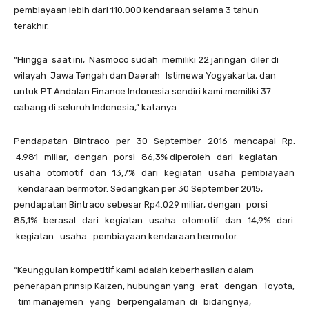
pembiayaan lebih dari 110.000 kendaraan selama 3 tahun
terakhir.
“Hingga ‭ ‬saat ini,‭ ‬ Nasmoco sudah‭ ‬ memiliki 22 jaringan ‭ ‬diler di
wilayah ‭ ‬Jawa Tengah dan Daerah Istimewa Yogyakarta, dan
untuk PT Andalan Finance Indonesia sendiri kami memiliki 37
cabang di seluruh Indonesia,” katanya.
Pendapatan‭ ‬ ‭ ‬Bintraco‭ ‬ ‭ ‬per‭ ‬ ‭ ‬30‭ ‬ ‭ ‬September‭ ‬ ‭ ‬2016‭ ‬ ‭ ‬mencapai‭ ‬ ‭ ‬Rp.‭
‬ 4.981‭ ‬ ‭ ‬miliar,‭ ‬ ‭ ‬dengan‭ ‬ ‭ ‬porsi‭ ‬ ‭ ‬86,3% diperoleh‭ ‬ ‭ ‬dari‭ ‬ ‭ ‬kegiatan‭ ‬ ‭
‬usaha‭ ‬ ‭ ‬otomotif‭ ‬ ‭ ‬dan‭ ‬ ‭ ‬13,7%‭ ‬ ‭ ‬dari‭ ‬ ‭ ‬kegiatan‭ ‬ ‭ ‬usaha‭ ‬ ‭ ‬pembiayaan‭
‬ ‭ ‬kendaraan bermotor. Sedangkan per 30 September 2015,
pendapatan Bintraco sebesar Rp4.029 miliar, dengan porsi‭ ‬ ‭
‬85,1%‭ ‬ ‭ ‬berasal‭ ‬ ‭ ‬dari‭ ‬ ‭ ‬kegiatan‭ ‬ ‭ ‬usaha‭ ‬ ‭ ‬otomotif‭ ‬ ‭ ‬dan‭ ‬ ‭ ‬14,9%‭ ‬ ‭ ‬dari‭ ‬
‭ ‬kegiatan‭ ‬ ‭ ‬usaha‭ ‬ ‭ ‬pembiayaan kendaraan bermotor.
“Keunggulan kompetitif kami adalah keberhasilan dalam
penerapan prinsip Kaizen, hubungan yang erat ‭ ‬dengan Toyota,
‭ tim ‬manajemen ‭ ‬yang ‭ ‬berpengalaman ‭ ‬di ‭ ‬bidangnya, ‭