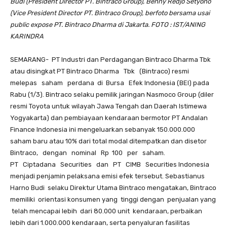
Budi (President Director PT. Bintraco Group), Benny Redjo Setyono
(Vice President Director PT. Bintraco Group), berfoto bersama usai
public expose PT. Bintraco Dharma di Jakarta. FOTO : IST/ANING
KARINDRA
SEMARANG- ‭PT Industri dan Perdagangan Bintraco Dharma Tbk
atau disingkat PT Bintraco‬ Dharma‭ ‬ ‭ ‬Tbk‭ ‬ ‭ ‬(‭Bintraco) resmi
melepas saham perdana di Bursa Efek‬ Indonesia (BEI) pada
Rabu (1/3). Bintraco selaku pemilik jaringan Nasmoco Group (diler
resmi Toyota untuk wilayah Jawa Tengah dan Daerah Istimewa
Yogyakarta) dan pembiayaan kendaraan bermotor PT Andalan
Finance Indonesia ini mengeluarkan sebanyak 150.000.000
saham baru atau 10% dari total modal ditempatkan dan disetor
Bintraco,‭ ‬ ‭ ‬dengan‭ ‬ ‭ ‬nominal‭ ‬ ‭ ‬Rp ‭ ‬100‭ ‬ ‭ ‬per‭ ‬ ‭ ‬saham.‭ ‬
PT‭ ‬ ‭ ‬Ciptadana‭ ‬ ‭ ‬Securities‭ ‬ ‭ ‬dan‭ ‬ ‭ ‬PT‭ ‬ ‭ ‬CIMB‭ ‬ ‭ ‬Securities Indonesia
menjadi penjamin pelaksana emisi efek tersebut. Sebastianus ‭
‬Harno Budi‭ ‬ selaku Direktur Utama Bintraco mengatakan, Bintraco
memiliki‭ ‬ orientasi konsumen yang ‭ tinggi ‬dengan ‭ ‬penjualan yang
‭ ‬telah mencapai lebih‭ ‬ dari 80.000 unit ‭ ‬kendaraan, perbaikan
lebih dari 1.000.000 kendaraan, serta penyaluran fasilitas