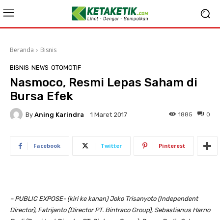
Beranda
Bisnis
BISNIS
NEWS
OTOMOTIF
Nasmoco, Resmi Lepas Saham di
Bursa Efek
By
Aning Karindra
1885
0
1 Maret 2017
Facebook
Twitter
Pinterest
– PUBLIC EXPOSE- (kiri ke kanan) Joko Trisanyoto (Independent
Director), Fatrijanto (Director PT. Bintraco Group), Sebastianus Harno