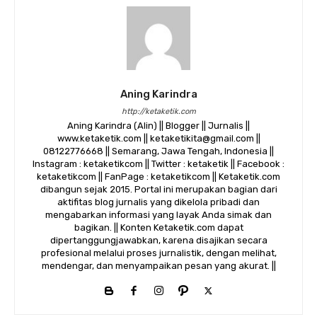
Aning Karindra
http://ketaketik.com
Aning Karindra (Alin) || Blogger || Jurnalis ||
www.ketaketik.com || ketaketikita@gmail.com ||
08122776668 || Semarang, Jawa Tengah, Indonesia ||
Instagram : ketaketikcom || Twitter : ketaketik || Facebook :
ketaketikcom || FanPage : ketaketikcom || Ketaketik.com
dibangun sejak 2015. Portal ini merupakan bagian dari
aktifitas blog jurnalis yang dikelola pribadi dan
mengabarkan informasi yang layak Anda simak dan
bagikan. || Konten Ketaketik.com dapat
dipertanggungjawabkan, karena disajikan secara
profesional melalui proses jurnalistik, dengan melihat,
mendengar, dan menyampaikan pesan yang akurat. ||