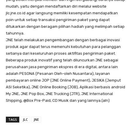
mudah, yaitu dengan mendaftarkan diri melalui website
jlc.jne.co.id agar langsung memiliki kesempatan mendapatkan
poin untuk setiap transaksi pengiriman paket yang dapat
ditukarkan dengan beragam pilihan hadiah yang melimpah setiap
tahunnya.
JNE telah melakukan pengembangan dengan berbagai inovasi
produk agar dapat terus memenuhi kebutuhan para pelanggan
setianya dari keseluruhan proses aktifitas pengiriman paket.
Beberapa produk inovatif yang telah diluncurkan JNE sebagai
perusahaan jasa pengiriman ekspres di era digital, antara lain
adalah PESONA (Pesanan Oleh-oleh Nusantara), layanan
pembayaran online JOP (JNE Online Payment), JESIKA (Jemput
ASI Seketika), JNE Online Booking (JOB), Aplikasi berbasis android
My JNE, JNE Pop Box, JNE Trucking (JTR), JNE International
Shipping, @Box Pre-Paid, CD Musik dan yang lainnya.(aln)
TAGS
JLC
JNE