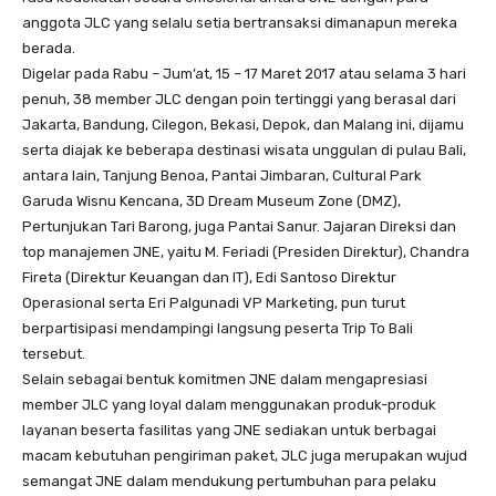
anggota JLC yang selalu setia bertransaksi dimanapun mereka
berada.
Digelar pada Rabu – Jum’at, 15 – 17 Maret 2017 atau selama 3 hari
penuh, 38 member JLC dengan poin tertinggi yang berasal dari
Jakarta, Bandung, Cilegon, Bekasi, Depok, dan Malang ini, dijamu
serta diajak ke beberapa destinasi wisata unggulan di pulau Bali,
antara lain, Tanjung Benoa, Pantai Jimbaran, Cultural Park
Garuda Wisnu Kencana, 3D Dream Museum Zone (DMZ),
Pertunjukan Tari Barong, juga Pantai Sanur. Jajaran Direksi dan
top manajemen JNE, yaitu M. Feriadi (Presiden Direktur), Chandra
Fireta (Direktur Keuangan dan IT), Edi Santoso Direktur
Operasional serta Eri Palgunadi VP Marketing, pun turut
berpartisipasi mendampingi langsung peserta Trip To Bali
tersebut.
Selain sebagai bentuk komitmen JNE dalam mengapresiasi
member JLC yang loyal dalam menggunakan produk-produk
layanan beserta fasilitas yang JNE sediakan untuk berbagai
macam kebutuhan pengiriman paket, JLC juga merupakan wujud
semangat JNE dalam mendukung pertumbuhan para pelaku