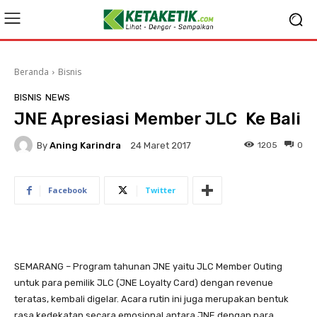
Beranda
Bisnis
BISNIS
NEWS
JNE Apresiasi Member JLC Ke Bali
By
Aning Karindra
1205
0
24 Maret 2017
Facebook
Twitter
SEMARANG – Program tahunan JNE yaitu JLC Member Outing
untuk para pemilik JLC (JNE Loyalty Card) dengan revenue
teratas, kembali digelar. Acara rutin ini juga merupakan bentuk
rasa kedekatan secara emosional antara JNE dengan para