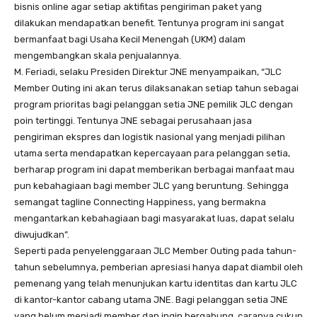
bisnis online agar setiap aktifitas pengiriman paket yang
dilakukan mendapatkan benefit. Tentunya program ini sangat
bermanfaat bagi Usaha Kecil Menengah (UKM) dalam
mengembangkan skala penjualannya.
M. Feriadi, selaku Presiden Direktur JNE menyampaikan, “JLC
Member Outing ini akan terus dilaksanakan setiap tahun sebagai
program prioritas bagi pelanggan setia JNE pemilik JLC dengan
poin tertinggi. Tentunya JNE sebagai perusahaan jasa
pengiriman ekspres dan logistik nasional yang menjadi pilihan
utama serta mendapatkan kepercayaan para pelanggan setia,
berharap program ini dapat memberikan berbagai manfaat mau
pun kebahagiaan bagi member JLC yang beruntung. Sehingga
semangat tagline Connecting Happiness, yang bermakna
mengantarkan kebahagiaan bagi masyarakat luas, dapat selalu
diwujudkan”.
Seperti pada penyelenggaraan JLC Member Outing pada tahun-
tahun sebelumnya, pemberian apresiasi hanya dapat diambil oleh
pemenang yang telah menunjukan kartu identitas dan kartu JLC
di kantor-kantor cabang utama JNE. Bagi pelanggan setia JNE
yang belum menjadi member dan ingin bergabung, caranya cukup