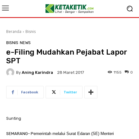
Beranda
Bisnis
BISNIS
NEWS
e-Filing Mudahkan Pejabat Lapor
SPT
By
Aning Karindra
1155
0
28 Maret 2017
Facebook
Twitter
Sunting
SEMARANG- P
emerintah melalui Surat Edaran (SE) Menteri