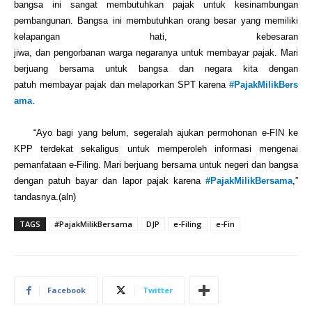
bangsa ini
s
angat membutuhkan pajak
untuk
kesinambungan
pembangunan. Bangsa ini membutuhkan orang besa
r yang memiliki
kelapangan hati
,
kebesaran
jiwa,
dan
pengorbanan
warga
negaranya
untuk
membayar pajak.
Mari
berjuang bersama untuk bangsa
dan
negara
kita
dengan
patuh
mem
bayar
pajak
dan
me
lapor
kan
SPT
karena
#PajakMilikBers
ama
.
“Ayo bagi yang belum, segeralah ajukan permohonan e-FIN ke
KPP terdekat sekaligus untuk memperoleh informasi mengenai
pemanfataan e-Filing. Mari berjuang bersama untuk negeri dan bangsa
dengan patuh bayar dan lapor pajak karena
#PajakMilikBersama
,”
tandasnya.(aln)
TAGS
#PajakMilikBersama
DJP
e-Filing
e-Fin
Facebook
Twitter