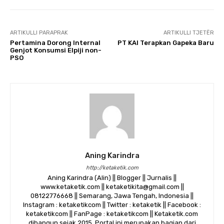
ARTIKULLI PARAPRAK
ARTIKULLI TJETËR
Pertamina Dorong Internal
PT KAI Terapkan Gapeka Baru
Genjot Konsumsi Elpiji non-
PSO
Aning Karindra
http://ketaketik.com
Aning Karindra (Alin) || Blogger || Jurnalis ||
www.ketaketik.com || ketaketikita@gmail.com ||
08122776668 || Semarang, Jawa Tengah, Indonesia ||
Instagram : ketaketikcom || Twitter : ketaketik || Facebook :
ketaketikcom || FanPage : ketaketikcom || Ketaketik.com
dibangun sejak 2015. Portal ini merupakan bagian dari