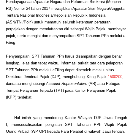
Pendayagunaan Aparatur Negara dan Reforma
si Birokrasi (Menpan
RB) Nomor 24
Tahun 201
7
mewajibkan Aparatur Sipil Negara/Anggota
Tentara Nasional Indonesia/Kepolisian Republik Indonesia
(ASN/TNI/Polri) untuk mematuhi seluruh ketentuan peraturan
perpajakan dengan mendaftarkan diri sebagai Wajib Pajak, membayar
pajak, serta mengisi dan menyampaikan SPT Tahunan PPh melalui
e-
Filing
.
Penyampaian SPT Tahunan PPh harus disampaikan dengan benar,
lengkap, jelas dan tepat waktu. Informasi terkait tata cara pelaporan
SPT Tahunan PPh melalui eF‎iling
dapat diper
oleh melalui situs
Direktorat Jenderal Pajak (DJP), menghubungi Kring Pajak
1500200
,
dan/atau menghubungi
Account Representative
(AR) atau Petugas
Tempat Pelayanan Terpadu (TPT) pada Kantor Pelayanan Pajak
(KPP) terdekat.
Hal
inilah
yang
mendorong ‎
Kantor Wilayah DJP
Jawa ‎Tengah
I,
mensosialisasilan
pengisian
SPT
Tahunan
PPh
Wajib
Pajak
Orang
Pribadi
(WP OP)
kepada
Para
Pejabat
di
wilayah
Jawa
Tengah.