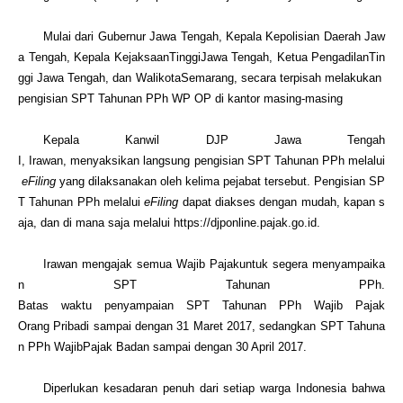
Mulai
dari
Gubernur
Jawa
Tengah,
Kepala
Kepolisian
Daerah
Jaw
a
Tengah,
Kepala
Kejaksaan
Tinggi
Jawa
Tengah,
Ketua
Pengadilan
Tin
ggi
Jawa
Tengah,
dan
Walikota
Semarang,‎
secara
terpisah
melakukan
pengisian
SPT
Tahunan
PPh
WP OP di
kantor
masing-masing
K
epala
Kanwil
DJP
Jawa
Tengah
I
,
Irawan
,
menyaksikan
langsung
pengisian
SPT
Tahunan
PPh
melalui
eFiling
yang
dilaksanakan
oleh
kelima
pejabat
tersebut
.
Pengisian
SP
T
Tahunan
PPh
melalui
eFiling
dapat
diakses
dengan
mudah
,
kapan
s
aja
,
dan
di
mana
saja
melalui
https://djponline.pajak.go.id
.
Irawan
mengajak
semua
Wajib
Pajak
untuk‎
segera
menyampaika
n
SPT
Tahunan
PPh
.
Batas
waktu
penyampaian
SPT
Tahunan
PPh
Wajib
Pajak
Orang
Pribadi
sampai
dengan
31
Maret
2017,
sedangkan
SPT
Tahuna
n
PPh
Wajib
Pajak
Badan
sampai
dengan
30 April 2017.
Diperlukan kesadaran penuh dari setiap warga Indonesia bahwa