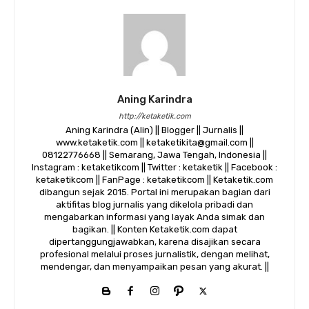
Aning Karindra
http://ketaketik.com
Aning Karindra (Alin) || Blogger || Jurnalis ||
www.ketaketik.com || ketaketikita@gmail.com ||
08122776668 || Semarang, Jawa Tengah, Indonesia ||
Instagram : ketaketikcom || Twitter : ketaketik || Facebook :
ketaketikcom || FanPage : ketaketikcom || Ketaketik.com
dibangun sejak 2015. Portal ini merupakan bagian dari
aktifitas blog jurnalis yang dikelola pribadi dan
mengabarkan informasi yang layak Anda simak dan
bagikan. || Konten Ketaketik.com dapat
dipertanggungjawabkan, karena disajikan secara
profesional melalui proses jurnalistik, dengan melihat,
mendengar, dan menyampaikan pesan yang akurat. ||