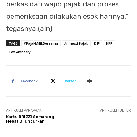
berkas dari wajib pajak dan proses
pemeriksaan dilakukan esok harinya,”
tegasnya.(aln)
TAGS
#PajakMilikBersama
Amnesti Pajak
DJP
KPP
Tax Amnesty
Facebook
Twitter
ARTIKULLI PARAPRAK
ARTIKULLI TJETËR
Kartu BRIZZI Semarang
Hebat Diluncurkan