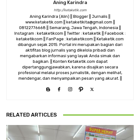
Aning Karindra
http://ketaketik.com
Aning Karindra (Alin) || Blogger || Jurnalis ||
www.ketaketik.com || ketaketikita@gmail.com ||
08122776668 || Semarang, Jawa Tengah, Indonesia ||
Instagram : ketaketikcom || Twitter : ketaketik || Facebook :
ketaketikcom || FanPage : ketaketikcom || Ketaketik.com
dibangun sejak 2015. Portal ini merupakan bagian dari
aktifitas blog jurnalis yang dikelola pribadi dan
mengabarkan informasi yang layak Anda simak dan
bagikan. || Konten Ketaketik.com dapat
dipertanggungjawabkan, karena disajikan secara
profesional melalui proses jurnalistik, dengan melihat,
mendengar, dan menyampaikan pesan yang akurat. ||
RELATED ARTICLES