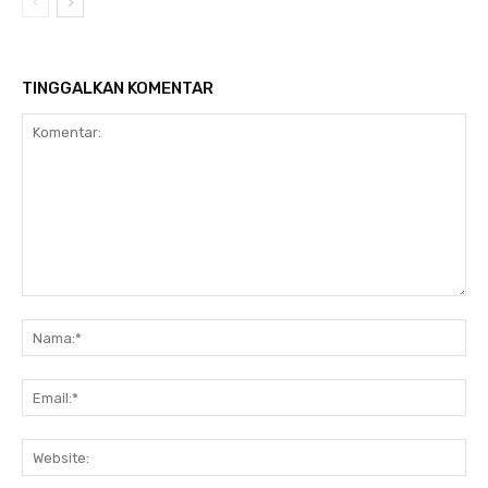
TINGGALKAN KOMENTAR
Komentar:
Na
Ema
Web