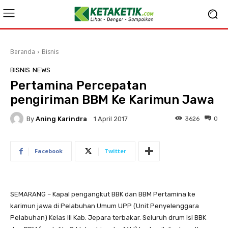
Beranda
Bisnis
BISNIS
NEWS
​Pertamina Percepatan
pengiriman BBM Ke Karimun Jawa
By
Aning Karindra
3626
0
1 April 2017
Facebook
Twitter
SEMARANG – Kapal pengangkut BBK dan BBM Pertamina ke
karimun jawa di Pelabuhan Umum UPP (Unit Penyelenggara
Pelabuhan) Kelas III Kab. Jepara terbakar. Seluruh drum isi BBK