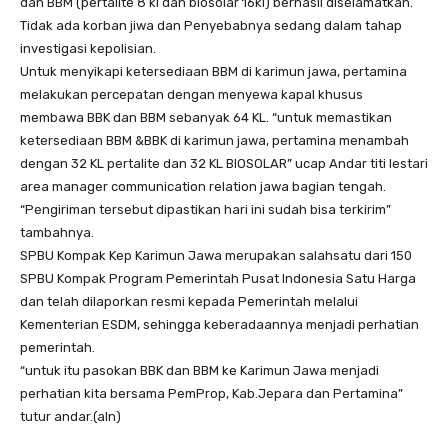
dan BBM (pertalite 8 kl dan biosolar 16kl) berhasil diselamatkan.
Tidak ada korban jiwa dan Penyebabnya sedang dalam tahap
investigasi kepolisian.
Untuk menyikapi ketersediaan BBM di karimun jawa, pertamina
melakukan percepatan dengan menyewa kapal khusus
membawa BBK dan BBM sebanyak 64 KL. “untuk memastikan
ketersediaan BBM &BBK di karimun jawa, pertamina menambah
dengan 32 KL pertalite dan 32 KL BIOSOLAR” ucap Andar titi lestari
area manager communication relation jawa bagian tengah.
“Pengiriman tersebut dipastikan hari ini sudah bisa terkirim”
tambahnya.
SPBU Kompak Kep Karimun Jawa merupakan salahsatu dari 150
SPBU Kompak Program Pemerintah Pusat Indonesia Satu Harga
dan telah dilaporkan resmi kepada Pemerintah melalui
Kementerian ESDM, sehingga keberadaannya menjadi perhatian
pemerintah.
“untuk itu pasokan BBK dan BBM ke Karimun Jawa menjadi
perhatian kita bersama PemProp, Kab.Jepara dan Pertamina”
tutur andar.(aln)