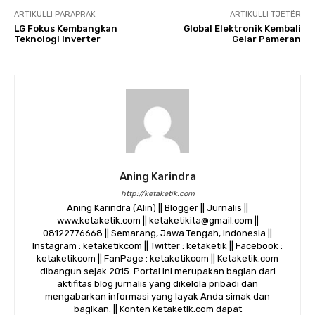
ARTIKULLI PARAPRAK
ARTIKULLI TJETËR
LG Fokus Kembangkan
Global Elektronik Kembali
Teknologi Inverter
Gelar Pameran
Aning Karindra
http://ketaketik.com
Aning Karindra (Alin) || Blogger || Jurnalis ||
www.ketaketik.com || ketaketikita@gmail.com ||
08122776668 || Semarang, Jawa Tengah, Indonesia ||
Instagram : ketaketikcom || Twitter : ketaketik || Facebook :
ketaketikcom || FanPage : ketaketikcom || Ketaketik.com
dibangun sejak 2015. Portal ini merupakan bagian dari
aktifitas blog jurnalis yang dikelola pribadi dan
mengabarkan informasi yang layak Anda simak dan
bagikan. || Konten Ketaketik.com dapat