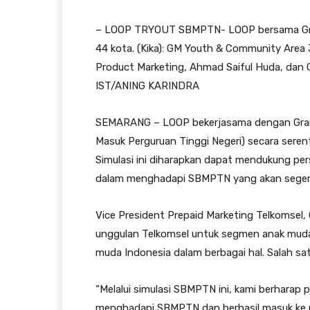
– LOOP TRYOUT SBMPTN- LOOP bersama Gra
44 kota. (Kika): GM Youth & Community Area
Product Marketing, Ahmad Saiful Huda, dan G
IST/ANING KARINDRA
SEMARANG – LOOP bekerjasama dengan Gram
Masuk Perguruan Tinggi Negeri) secara serent
Simulasi ini diharapkan dapat mendukung pers
dalam menghadapi SBMPTN yang akan segera
Vice President Prepaid Marketing Telkomsel
unggulan Telkomsel untuk segmen anak muda,
muda Indonesia dalam berbagai hal. Salah s
“Melalui simulasi SBMPTN ini, kami berharap 
menghadapi SBMPTN dan berhasil masuk ke pe