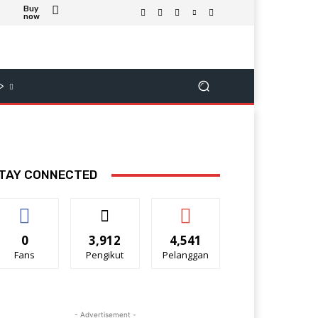
Buy
now
>
TAY CONNECTED
0
3,912
4,541
Fans
Pengikut
Pelanggan
- Advertisement -