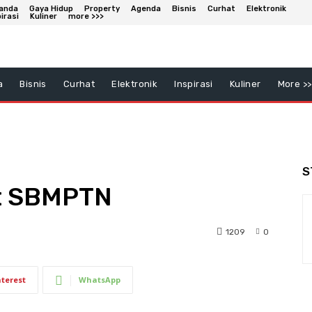
anda
Gaya Hidup
Property
Agenda
Bisnis
Curhat
Elektronik
irasi
Kuliner
more >>>
a
Bisnis
Curhat
Elektronik
Inspirasi
Kuliner
More >>
S
ut SBMPTN
1209
0
nterest
WhatsApp