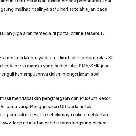
ajar pun turut dilibatkan dalam proses pembuatan soal
angsung melihat hasilnya satu hari setelah ujian pada
ujian juga akan tersedia di portal online tersebut,”
amedia tidak hanya dapat diikuti oleh pelajar kelas XII
kelas XI serta mereka yang sudah lulus SMA/SMK juga
 menguji kemampuannya dalam mengerjakan soal
erhasil mendapatkan penghargaan dari Museum Rekor
N Pertama yang Menggunakan QR Code untuk
asi, para calon peserta sebelumnya cukup melakukan
 www.loop.co.id atau pendaftaran langsung di gerai-