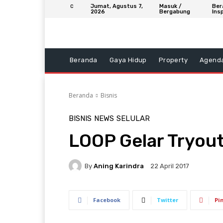
Jumat, Agustus 7,
Masuk /
Ber
C
2026
Bergabung
Insp
Beranda
Gaya Hidup
Property
Agend
Beranda
Bisnis
BISNIS
NEWS
SELULAR
LOOP Gelar Tryo
By
Aning Karindra
22 April 2017
Facebook
Twitter
Pi