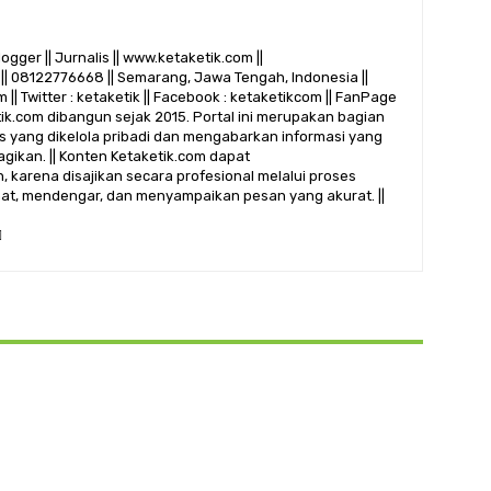
logger || Jurnalis || www.ketaketik.com ||
|| 08122776668 || Semarang, Jawa Tengah, Indonesia ||
 || Twitter : ketaketik || Facebook : ketaketikcom || FanPage
etik.com dibangun sejak 2015. Portal ini merupakan bagian
alis yang dikelola pribadi dan mengabarkan informasi yang
gikan. || Konten Ketaketik.com dapat
 karena disajikan secara profesional melalui proses
ihat, mendengar, dan menyampaikan pesan yang akurat. ||