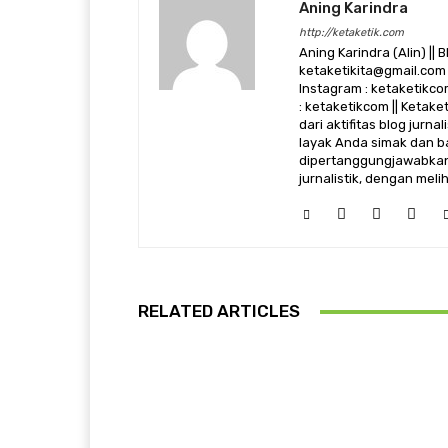
Aning Karindra
http://ketaketik.com
Aning Karindra (Alin) || B
ketaketikita@gmail.com 
Instagram : ketaketikcom
: ketaketikcom || Ketak
dari aktifitas blog jurn
layak Anda simak dan ba
dipertanggungjawabkan,
jurnalistik, dengan mel
RELATED ARTICLES