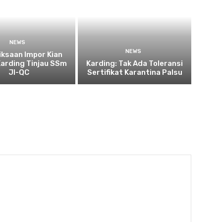
NEWS
NEWS
ksaan Impor Kian
Karding Tinjau SSm
Karding: Tak Ada Toleransi
JI-QC
Sertifikat Karantina Palsu