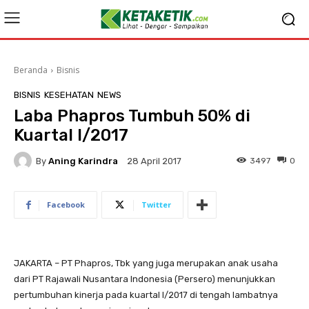
Beranda
Bisnis
BISNIS
KESEHATAN
NEWS
​Laba Phapros Tumbuh 50% di
Kuartal I/2017
By
Aning Karindra
3497
0
28 April 2017
Facebook
Twitter
JAKARTA – PT Phapros, Tbk yang juga merupakan anak usaha
dari PT Rajawali Nusantara Indonesia (Persero) menunjukkan
pertumbuhan kinerja pada kuartal I/2017 di tengah lambatnya