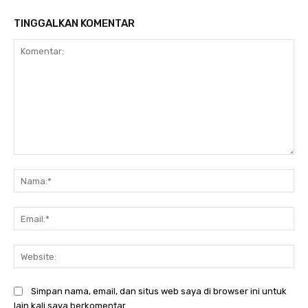
TINGGALKAN KOMENTAR
Komentar:
Na
Ema
Web
Simpan nama, email, dan situs web saya di browser ini untuk
lain kali saya berkomentar.