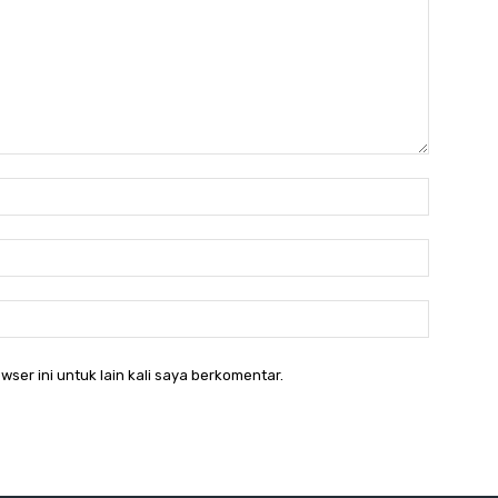
Nama:*
Email:*
Website:
wser ini untuk lain kali saya berkomentar.