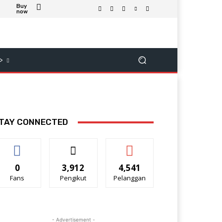
Buy
now
>
TAY CONNECTED
0
3,912
4,541
Fans
Pengikut
Pelanggan
- Advertisement -