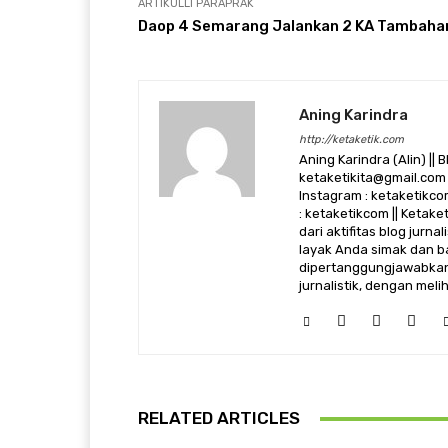
ARTIKULLI PARAPRAK
Daop 4 Semarang Jalankan 2 KA Tambaha
Aning Karindra
http://ketaketik.com
Aning Karindra (Alin) || B
ketaketikita@gmail.com 
Instagram : ketaketikcom
: ketaketikcom || Ketak
dari aktifitas blog jurn
layak Anda simak dan ba
dipertanggungjawabkan,
jurnalistik, dengan mel
RELATED ARTICLES