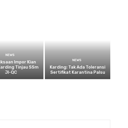
NEWS
NEWS
ksaan Impor Kian
Karding Tinjau SSm
Karding: Tak Ada Toleransi
JI-QC
Sertifikat Karantina Palsu