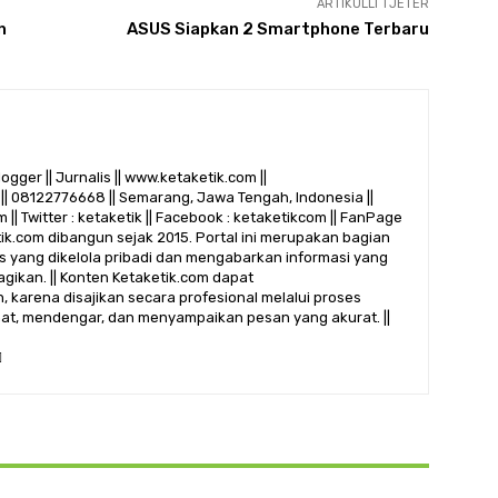
ARTIKULLI TJETËR
n
ASUS Siapkan 2 Smartphone Terbaru
logger || Jurnalis || www.ketaketik.com ||
|| 08122776668 || Semarang, Jawa Tengah, Indonesia ||
 || Twitter : ketaketik || Facebook : ketaketikcom || FanPage
etik.com dibangun sejak 2015. Portal ini merupakan bagian
alis yang dikelola pribadi dan mengabarkan informasi yang
gikan. || Konten Ketaketik.com dapat
 karena disajikan secara profesional melalui proses
ihat, mendengar, dan menyampaikan pesan yang akurat. ||