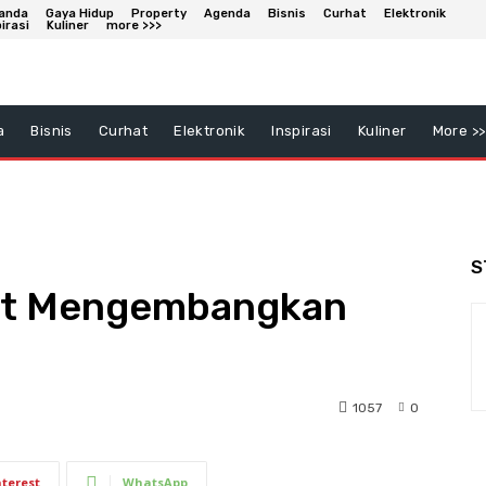
anda
Gaya Hidup
Property
Agenda
Bisnis
Curhat
Elektronik
irasi
Kuliner
more >>>
a
Bisnis
Curhat
Elektronik
Inspirasi
Kuliner
More >>
S
urut Mengembangkan
1057
0
nterest
WhatsApp