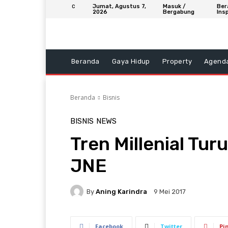
Jumat, Agustus 7,
Masuk /
Ber
C
2026
Bergabung
Insp
Beranda
Gaya Hidup
Property
Agend
Beranda
Bisnis
BISNIS
NEWS
Tren Millenial T
JNE
By
Aning Karindra
9 Mei 2017
Facebook
Twitter
Pi