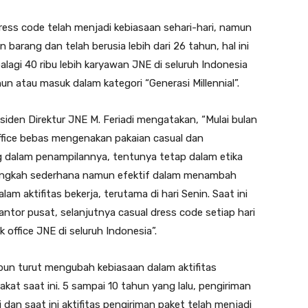
ess code telah menjadi kebiasaan sehari-hari, namun
 barang dan telah berusia lebih dari 26 tahun, hal ini
agi 40 ribu lebih karyawan JNE di seluruh Indonesia
un atau masuk dalam kategori “Generasi Millennial”.
siden Direktur JNE M. Feriadi mengatakan, “Mulai bulan
 office bebas mengenakan pakaian casual dan
g dalam penampilannya, tentunya tetap dalam etika
langkah sederhana namun efektif dalam menambah
m aktifitas bekerja, terutama di hari Senin. Saat ini
ntor pusat, selanjutnya casual dress code setiap hari
 office JNE di seluruh Indonesia”.
l pun turut mengubah kebiasaan dalam aktifitas
kat saat ini. 5 sampai 10 tahun yang lalu, pengiriman
 dan saat ini aktifitas pengiriman paket telah menjadi