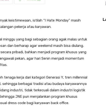
L
nyak keistimewaan, istilah “I Hate Monday” masih
kalangan pekerja atau karyawan.
wal minggu yang bagi sebagian orang agak malas untuk
osan dan berharap agar weekend masih bisa diulang.
g secara pribadi, bahkan menjadi program khusus yang
engawali pekan, agar hari Senin menjadi momentum
itas.
h tenaga kerja dari kategori Generasi Y, tren millennial
l, sehingga berbagai tradisi atau budaya karyawannya
dang industri, tidak terkecuali dalam industri logistik
 Sehingga JNE pun menjalankan program khusus
ual dress code bagi karyawan back office.