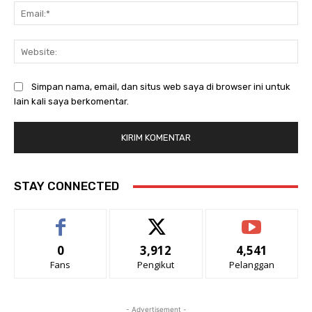
Ema
Web
Simpan nama, email, dan situs web saya di browser ini untuk
lain kali saya berkomentar.
STAY CONNECTED
0
3,912
4,541
Fans
Pengikut
Pelanggan
- Advertisement -