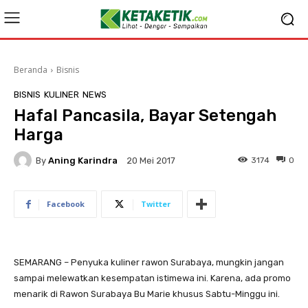
Beranda
Bisnis
BISNIS
KULINER
NEWS
​Hafal Pancasila, Bayar Setengah
Harga
By
Aning Karindra
3174
0
20 Mei 2017
Facebook
Twitter
SEMARANG – Penyuka kuliner rawon Surabaya, mungkin jangan
sampai melewatkan kesempatan istimewa ini. Karena, ada promo
menarik di Rawon Surabaya Bu Marie khusus Sabtu-Minggu ini.