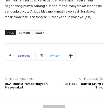
“Biar kuliner kita tidak kalah dengan waralaba masakan luar
negeri yang punya cabang di mana-mana. Masyarakat Indonesia
yang ada di kota A, juga bisa menikmati rawon asli Surabaya
meski tidak harus datang ke Surabaya,” pungkasnya. (aln)
TAGS
Bu Marie
Rawon
Facebook
Twitter
ARTIKULLI PARAPRAK
ARTIKULLI TJETËR
BCA Bantu Pemberdayaan
​PLN Peduli, Bantu SMPN 1
Masyarakat
Simo