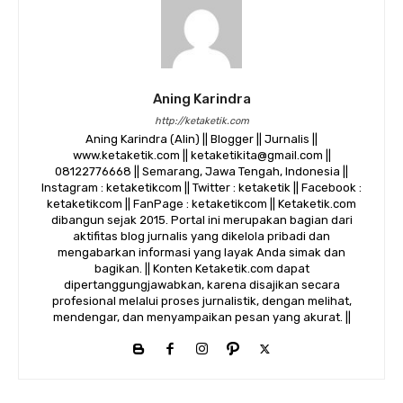
Aning Karindra
http://ketaketik.com
Aning Karindra (Alin) || Blogger || Jurnalis ||
www.ketaketik.com || ketaketikita@gmail.com ||
08122776668 || Semarang, Jawa Tengah, Indonesia ||
Instagram : ketaketikcom || Twitter : ketaketik || Facebook :
ketaketikcom || FanPage : ketaketikcom || Ketaketik.com
dibangun sejak 2015. Portal ini merupakan bagian dari
aktifitas blog jurnalis yang dikelola pribadi dan
mengabarkan informasi yang layak Anda simak dan
bagikan. || Konten Ketaketik.com dapat
dipertanggungjawabkan, karena disajikan secara
profesional melalui proses jurnalistik, dengan melihat,
mendengar, dan menyampaikan pesan yang akurat. ||