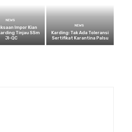
NEWS
NEWS
ksaan Impor Kian
Karding Tinjau SSm
Karding: Tak Ada Toleransi
JI-QC
Sertifikat Karantina Palsu