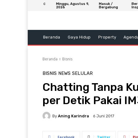
Minggu, Agustus 9,
Masuk /
Ber
C
2026
Bergabung
Ins
Beranda
Gaya Hidup
Property
Agend
Beranda
Bisnis
BISNIS
NEWS
SELULAR
Chatting Tanpa Ku
per Detik Pakai I
By
Aning Karindra
6 Juni 2017
Facebook
Twitter
Pi