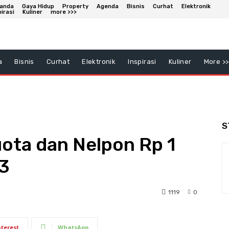
anda
Gaya Hidup
Property
Agenda
Bisnis
Curhat
Elektronik
pirasi
Kuliner
more >>>
a
Bisnis
Curhat
Elektronik
Inspirasi
Kuliner
More >>
S
ota dan Nelpon Rp 1
M3
1119
0
nterest
WhatsApp