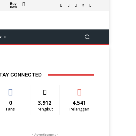
Buy
now
>
TAY CONNECTED
0
3,912
4,541
Fans
Pengikut
Pelanggan
- Advertisement -