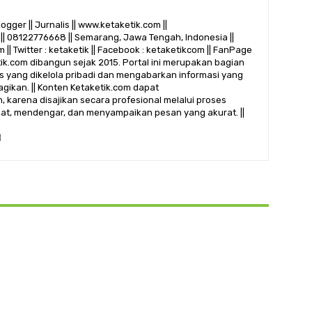
logger || Jurnalis || www.ketaketik.com ||
|| 08122776668 || Semarang, Jawa Tengah, Indonesia ||
 || Twitter : ketaketik || Facebook : ketaketikcom || FanPage
etik.com dibangun sejak 2015. Portal ini merupakan bagian
alis yang dikelola pribadi dan mengabarkan informasi yang
gikan. || Konten Ketaketik.com dapat
 karena disajikan secara profesional melalui proses
ihat, mendengar, dan menyampaikan pesan yang akurat. ||