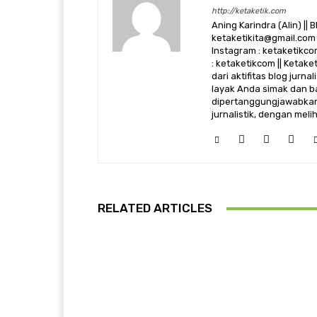
http://ketaketik.com
Aning Karindra (Alin) || B
ketaketikita@gmail.com 
Instagram : ketaketikcom
: ketaketikcom || Ketak
dari aktifitas blog jurn
layak Anda simak dan ba
dipertanggungjawabkan,
jurnalistik, dengan mel
RELATED ARTICLES