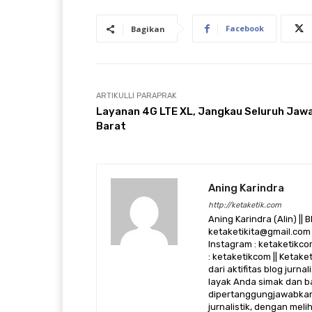
Facebook
Bagikan
ARTIKULLI PARAPRAK
Layanan 4G LTE XL, Jangkau Seluruh Jaw
Barat
Aning Karindra
http://ketaketik.com
Aning Karindra (Alin) || B
ketaketikita@gmail.com 
Instagram : ketaketikcom
: ketaketikcom || Ketak
dari aktifitas blog jurn
layak Anda simak dan ba
dipertanggungjawabkan,
jurnalistik, dengan mel