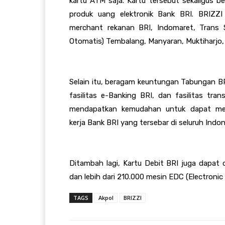
kartu ATM saja. Kartu tersebut sekaligus b
produk uang elektronik Bank BRI.
BRIZZI
merchant
rekanan BRI, Indomaret, Trans
Otomatis)
Tembalang, Manyaran, Muktiharjo,
Selain itu,
beragam keuntungan Tabungan BRI B
fasilitas e-Banking BRI, dan fasil
itas tran
mendapatkan kemudahan untuk dapat melak
kerja
Bank BRI yang tersebar di seluruh Indon
Ditambah lagi, Kartu Debit BRI juga dapat 
dan lebih dari 210.000 mesin EDC (Electronic 
TAGS
Akpol
BRIZZI