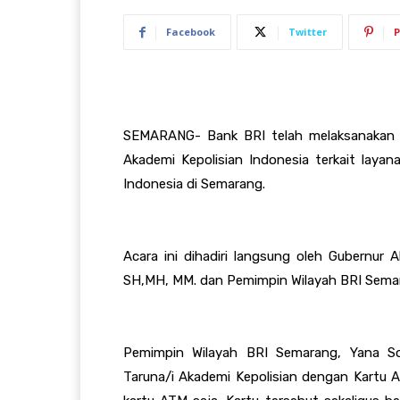
Facebook
Twitter
P
SEMARANG-
Bank BRI telah
melaksanakan
Akadem
i Kepolisian Indonesia terkait lay
Indonesia
di Semarang.
Acara ini dihadiri langsung ol
eh Gubernur A
SH,MH, MM. dan Pemimpin Wilayah BRI Semar
Pemimpin Wilayah BRI Semarang, Yana S
Taruna
/i
Akademi Kepolisian dengan Kartu A