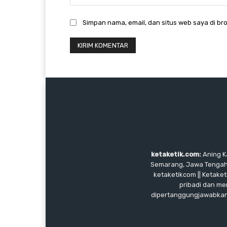
Simpan nama, email, dan situs web saya di bro
ketaketik.com:
Aning Ka
Semarang, Jawa Tengah, I
ketaketikcom || Ketaket
pribadi dan me
dipertanggungjawabkan, 