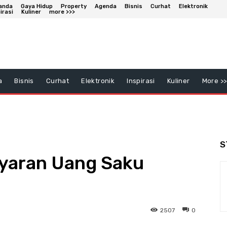
anda
Gaya Hidup
Property
Agenda
Bisnis
Curhat
Elektronik
irasi
Kuliner
more >>>
a
Bisnis
Curhat
Elektronik
Inspirasi
Kuliner
More >>
S
yaran Uang Saku
2507
0