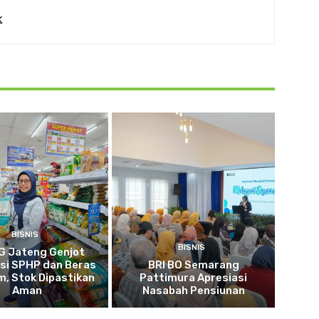
BISNIS
BISNIS
 Jateng Genjot
usi SPHP dan Beras
BRI BO Semarang
, Stok Dipastikan
Pattimura Apresiasi
Aman
Nasabah Pensiunan