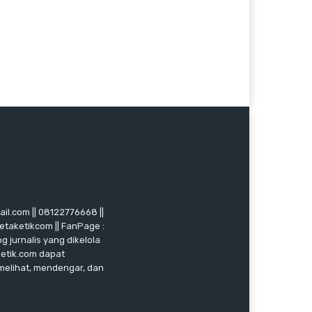
mail.com || 08122776668 ||
ketaketikcom || FanPage :
g jurnalis yang dikelola
ketik.com dapat
 melihat, mendengar, dan