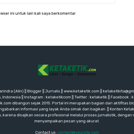
wser ini untuk lain kali saya berkomentar.
rindra (Alin) || Blogger || Jurnalis || www.ketaketik.com || ketaketikita@g
ndonesia || Instagram : ketaketikcom || Twitter : ketaketik || Facebook : 
ik.com dibangun sejak 2015. Portal ini merupakan bagian dari aktifitas blo
ngabarkan informasi yang layak Anda simak dan bagikan. || Konten Keta
karena disajikan secara profesional melalui proses jurnalistik, dengan
menyampaikan pesan yang akurat.
Contact us:
contact@yoursite.com