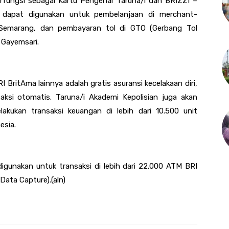
erfungsi sebagai Kartu Pengenal Taruna
/i
dan BRIZZI –
 dapat digunakan untuk pembelanjaan di mer
chant-
 Semarang, dan pembayaran tol di
GTO (Gerbang Tol
 Gayemsari.
ritAma lainnya adalah gratis asuransi kecelakaan diri,
saksi otomatis. Taruna/i
Akademi Kepolisian juga akan
ukan transaksi keuangan di lebih dari 10.500 unit
esia.
digunakan untuk transaksi di lebih dari 22.000 ATM BRI
Data Capture).(aln)