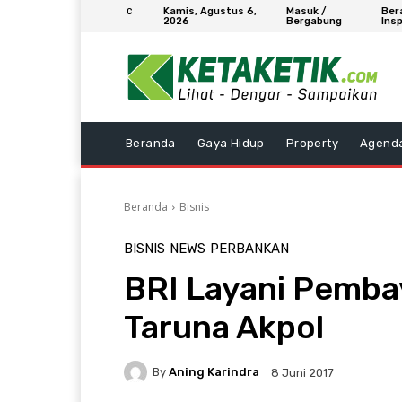
Kamis, Agustus 6,
Masuk /
Ber
C
2026
Bergabung
Insp
Beranda
Gaya Hidup
Property
Agend
Beranda
Bisnis
BISNIS
NEWS
PERBANKAN
BRI Layani Pemba
Taruna Akpol
By
Aning Karindra
8 Juni 2017