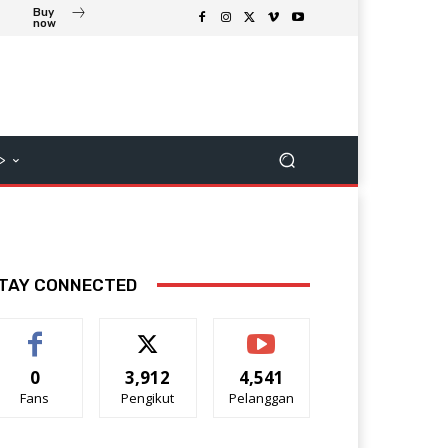
Buy
now
>
TAY CONNECTED
0
3,912
4,541
Fans
Pengikut
Pelanggan