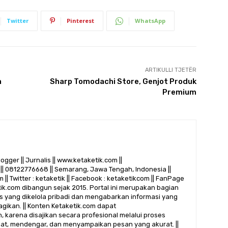
Twitter
Pinterest
WhatsApp
ARTIKULLI TJETËR
a
Sharp Tomodachi Store, Genjot Produk
Premium
logger || Jurnalis || www.ketaketik.com ||
|| 08122776668 || Semarang, Jawa Tengah, Indonesia ||
 || Twitter : ketaketik || Facebook : ketaketikcom || FanPage
etik.com dibangun sejak 2015. Portal ini merupakan bagian
alis yang dikelola pribadi dan mengabarkan informasi yang
gikan. || Konten Ketaketik.com dapat
 karena disajikan secara profesional melalui proses
ihat, mendengar, dan menyampaikan pesan yang akurat. ||