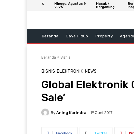
Minggu, Agustus 9,
Masuk /
Ber
C
2026
Bergabung
Ins
Beranda
Gaya Hidup
Property
Agend
Beranda
Bisnis
BISNIS
ELEKTRONIK
NEWS
Global Elektronik 
Sale’
By
Aning Karindra
19 Juni 2017
Facebook
Twitter
Pi