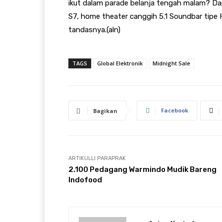
ikut dalam parade belanja tengah malam? 
S7, home theater canggih 5.1 Soundbar tipe 
tandasnya.(aln)
TAGS
Global Elektronik
Midnight Sale
Facebook
Bagikan
ARTIKULLI PARAPRAK
2.100 Pedagang Warmindo Mudik Bareng
Indofood