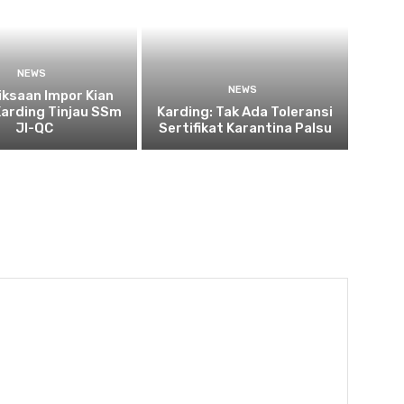
NEWS
NEWS
ksaan Impor Kian
Karding Tinjau SSm
Karding: Tak Ada Toleransi
JI-QC
Sertifikat Karantina Palsu