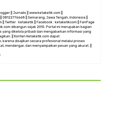
logger || Jurnalis || www.ketaketik.com ||
|| 08122776668 || Semarang, Jawa Tengah, Indonesia ||
 || Twitter : ketaketik || Facebook : ketaketikcom || FanPage
etik.com dibangun sejak 2015. Portal ini merupakan bagian
alis yang dikelola pribadi dan mengabarkan informasi yang
gikan. || Konten Ketaketik.com dapat
 karena disajikan secara profesional melalui proses
ihat, mendengar, dan menyampaikan pesan yang akurat. ||