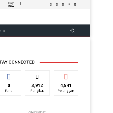
Buy
now
>
TAY CONNECTED
0
3,912
4,541
Fans
Pengikut
Pelanggan
- Advertisement -