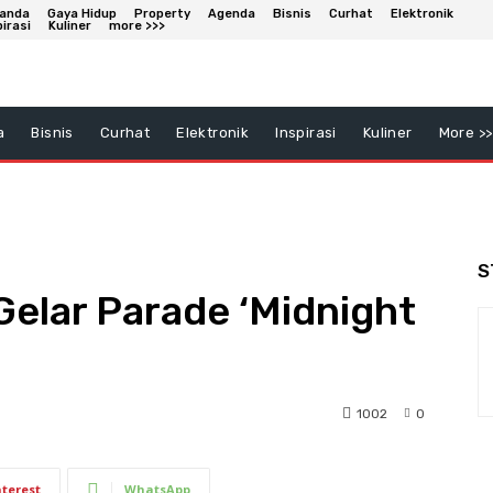
anda
Gaya Hidup
Property
Agenda
Bisnis
Curhat
Elektronik
pirasi
Kuliner
more >>>
a
Bisnis
Curhat
Elektronik
Inspirasi
Kuliner
More >>
S
Gelar Parade ‘Midnight
1002
0
nterest
WhatsApp