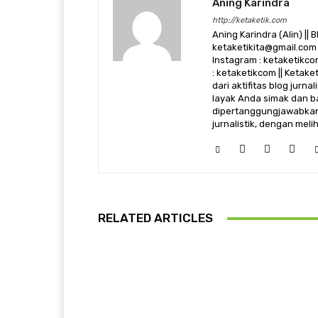
Aning Karindra
http://ketaketik.com
Aning Karindra (Alin) || B
ketaketikita@gmail.com 
Instagram : ketaketikcom
: ketaketikcom || Ketak
dari aktifitas blog jurn
layak Anda simak dan ba
dipertanggungjawabkan,
jurnalistik, dengan mel
RELATED ARTICLES