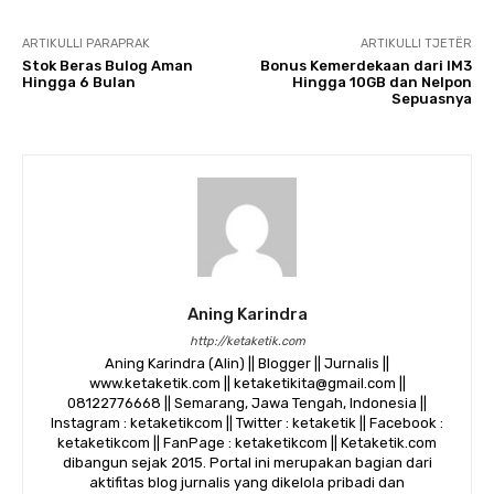
ARTIKULLI PARAPRAK
ARTIKULLI TJETËR
Stok Beras Bulog Aman
Bonus Kemerdekaan dari IM3
Hingga 6 Bulan
Hingga 10GB dan Nelpon
Sepuasnya
Aning Karindra
http://ketaketik.com
Aning Karindra (Alin) || Blogger || Jurnalis ||
www.ketaketik.com || ketaketikita@gmail.com ||
08122776668 || Semarang, Jawa Tengah, Indonesia ||
Instagram : ketaketikcom || Twitter : ketaketik || Facebook :
ketaketikcom || FanPage : ketaketikcom || Ketaketik.com
dibangun sejak 2015. Portal ini merupakan bagian dari
aktifitas blog jurnalis yang dikelola pribadi dan