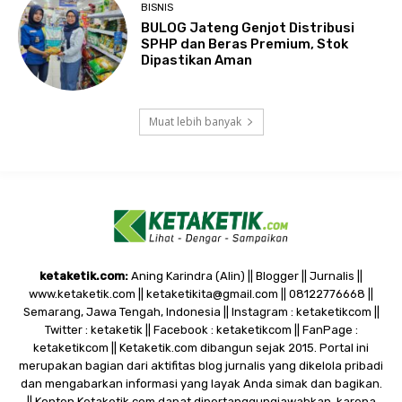
BISNIS
BULOG Jateng Genjot Distribusi
SPHP dan Beras Premium, Stok
Dipastikan Aman
Muat lebih banyak
ketaketik.com:
Aning Karindra (Alin) || Blogger || Jurnalis ||
www.ketaketik.com || ketaketikita@gmail.com || 08122776668 ||
Semarang, Jawa Tengah, Indonesia || Instagram : ketaketikcom ||
Twitter : ketaketik || Facebook : ketaketikcom || FanPage :
ketaketikcom || Ketaketik.com dibangun sejak 2015. Portal ini
merupakan bagian dari aktifitas blog jurnalis yang dikelola pribadi
dan mengabarkan informasi yang layak Anda simak dan bagikan.
|| Konten Ketaketik.com dapat dipertanggungjawabkan, karena