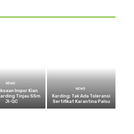
NEWS
NEWS
ksaan Impor Kian
Karding Tinjau SSm
Karding: Tak Ada Toleransi
JI-QC
Sertifikat Karantina Palsu