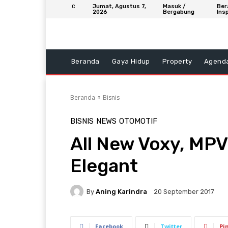
Jumat, Agustus 7,
Masuk /
Ber
C
2026
Bergabung
Insp
Beranda
Gaya Hidup
Property
Agend
Beranda
Bisnis
BISNIS
NEWS
OTOMOTIF
All New Voxy, MPV
Elegant
By
Aning Karindra
20 September 2017
Facebook
Twitter
Pi