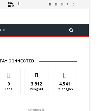
Buy
now
>
TAY CONNECTED
0
3,912
4,541
Fans
Pengikut
Pelanggan
- Advertisement -