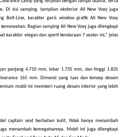
ED Clearance Lamp yang terpisah dengan lampu utama, serta
e. Di sisi samping, tampilan eksterior All New Voxy juga
g Belt-Line, karakter garis window grafik All New Voxy
n kemewahan. Bagian samping All New Voxy juga dilengkapi
 karakter elegan dan sporti kendaraan 7 seater ini,” jelas
gan panjang 4.710 mm, lebar 1.735 mm, dan tinggi 1.835
earance 165 mm. Dimensi yang luas dan konsep desain
mium mobil ini memberi ruang desain interior yang lebih
el captain seat berbahan kulit, tidak hanya menambah
 juga menambah kemegahannya. Mobil ini juga dilengkapi