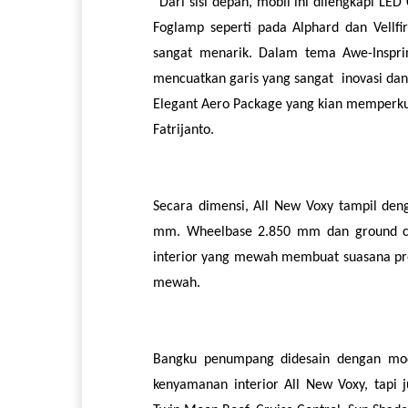
“Dari sisi depan, mobil ini dilengkapi L
Foglamp seperti pada Alphard dan Vellfir
sangat menarik. Dalam tema Awe-Insprin
mencuatkan garis yang sangat inovasi da
Elegant Aero Package yang kian memperkuat
Fatrijanto.
Secara dimensi, All New Voxy tampil den
mm. Wheelbase 2.850 mm dan ground cl
interior yang mewah membuat suasana pre
mewah.
Bangku penumpang didesain dengan mod
kenyamanan interior All New Voxy, tapi