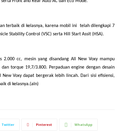
e serta Front and Rear Auto AC dan Eco Mode.
n terbaik di kelasnya, karena mobil ini telah dilengkapi 7
le Stability Control (VSC) serta Hill Start Assit (HSA).
tas 2.000 cc, mesin yang disandang All New Voxy mampu
dan torque 19,7/3.800. Perpaduan engine dengan desain
ew Voxy dapat bergerak lebih lincah. Dari sisi efisiensi,
ik di kelasnya.(aln)
Twitter
Pinterest
WhatsApp