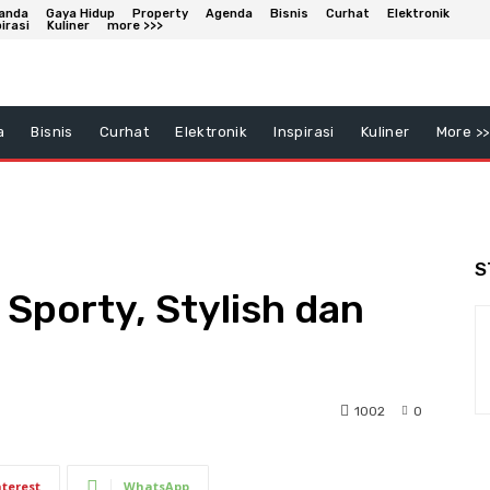
anda
Gaya Hidup
Property
Agenda
Bisnis
Curhat
Elektronik
irasi
Kuliner
more >>>
a
Bisnis
Curhat
Elektronik
Inspirasi
Kuliner
More >>
S
 Sporty, Stylish dan
1002
0
nterest
WhatsApp