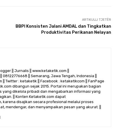
ARTIKULLI TJETËR
BBPI Konsisten Jalani AMDAL dan Tingkatkan
Produktivitas Perikanan Nelayan
logger || Jurnalis || www.ketaketik.com ||
|| 08122776668 || Semarang, Jawa Tengah, Indonesia ||
 || Twitter : ketaketik || Facebook : ketaketikcom || FanPage
etik.com dibangun sejak 2015. Portal ini merupakan bagian
alis yang dikelola pribadi dan mengabarkan informasi yang
gikan. || Konten Ketaketik.com dapat
 karena disajikan secara profesional melalui proses
ihat, mendengar, dan menyampaikan pesan yang akurat. ||