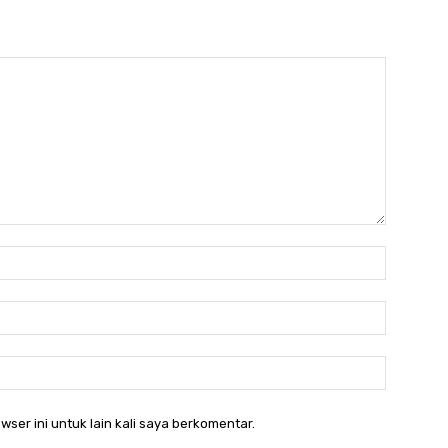
Nama:*
Email:*
Website:
wser ini untuk lain kali saya berkomentar.