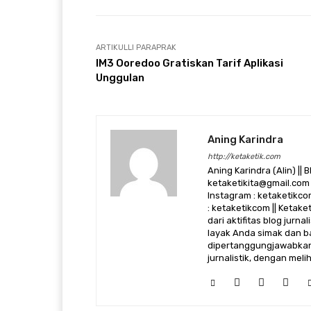
ARTIKULLI PARAPRAK
IM3 Ooredoo Gratiskan Tarif Aplikasi
Unggulan
Aning Karindra
http://ketaketik.com
Aning Karindra (Alin) || B
ketaketikita@gmail.com 
Instagram : ketaketikcom
: ketaketikcom || Ketak
dari aktifitas blog jurn
layak Anda simak dan ba
dipertanggungjawabkan,
jurnalistik, dengan mel