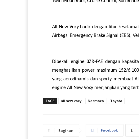
Twin Moon Roof, Cruise Control, Sun Shad
All New Voxy hadir dengan fitur keselamata
Airbags, Emergency Brake Signal (EBS), Vehic
Dibekali engine 3ZR-FAE dengan kapasi
menghasilkan power maximum 152/6.100 
yang aerodinamis dan sporty membuat All N
engine All New Voxy menjanjikan yang terba
TAGS
all new voxy
Nasmoco
Toyota
Facebook
Bagikan