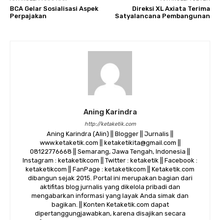
BCA Gelar Sosialisasi Aspek
Direksi XL Axiata Terima
Perpajakan
Satyalancana Pembangunan
Aning Karindra
http://ketaketik.com
Aning Karindra (Alin) || Blogger || Jurnalis ||
www.ketaketik.com || ketaketikita@gmail.com ||
08122776668 || Semarang, Jawa Tengah, Indonesia ||
Instagram : ketaketikcom || Twitter : ketaketik || Facebook :
ketaketikcom || FanPage : ketaketikcom || Ketaketik.com
dibangun sejak 2015. Portal ini merupakan bagian dari
aktifitas blog jurnalis yang dikelola pribadi dan
mengabarkan informasi yang layak Anda simak dan
bagikan. || Konten Ketaketik.com dapat
dipertanggungjawabkan, karena disajikan secara