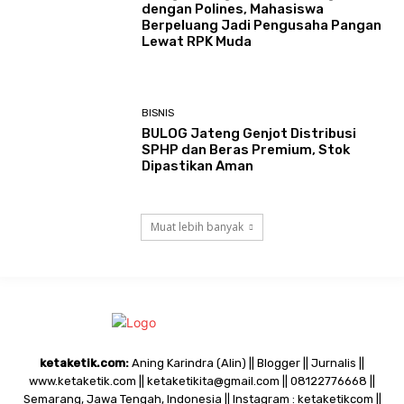
dengan Polines, Mahasiswa
Berpeluang Jadi Pengusaha Pangan
Lewat RPK Muda
BISNIS
BULOG Jateng Genjot Distribusi
SPHP dan Beras Premium, Stok
Dipastikan Aman
Muat lebih banyak
ketaketik.com:
Aning Karindra (Alin) || Blogger || Jurnalis ||
www.ketaketik.com || ketaketikita@gmail.com || 08122776668 ||
Semarang, Jawa Tengah, Indonesia || Instagram : ketaketikcom ||