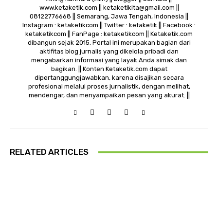
www.ketaketik.com || ketaketikita@gmail.com ||
08122776668 || Semarang, Jawa Tengah, Indonesia ||
Instagram : ketaketikcom || Twitter : ketaketik || Facebook :
ketaketikcom || FanPage : ketaketikcom || Ketaketik.com
dibangun sejak 2015. Portal ini merupakan bagian dari
aktifitas blog jurnalis yang dikelola pribadi dan
mengabarkan informasi yang layak Anda simak dan
bagikan. || Konten Ketaketik.com dapat
dipertanggungjawabkan, karena disajikan secara
profesional melalui proses jurnalistik, dengan melihat,
mendengar, dan menyampaikan pesan yang akurat. ||
RELATED ARTICLES