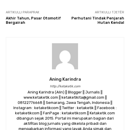
ARTIKULLI PARAPRAK
ARTIKULLI TJETËR
Akhir Tahun, Pasar Otomotif
Perhutani Tindak Penjarah
Bergairah
Hutan Kendal
Aning Karindra
http://ketaketik.com
Aning Karindra (Alin) || Blogger || Jurnalis ||
www.ketaketik.com || ketaketikita@gmail.com ||
08122776668 || Semarang, Jawa Tengah, Indonesia ||
Instagram : ketaketikcom || Twitter : ketaketik || Facebook :
ketaketikcom || FanPage : ketaketikcom || Ketaketik.com
dibangun sejak 2015. Portal ini merupakan bagian dari
aktifitas blog jurnalis yang dikelola pribadi dan
mengabarkan informasi yang layak Anda simak dan